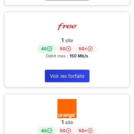
1
site
4G
5G
5G+
Débit max :
150 Mb/s
Voir les forfaits
1
site
4G
5G
5G+