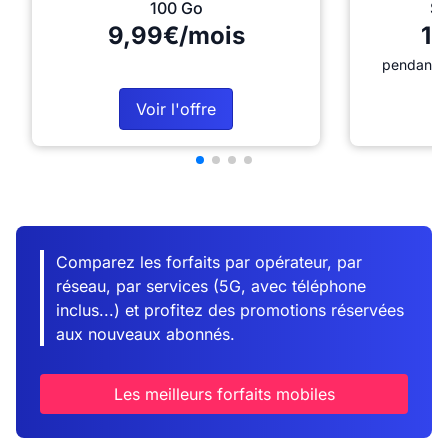
100 Go
Sé
9,99€/mois
12
pendant 1
Voir l'offre
Comparez les forfaits par opérateur, par
réseau, par services (5G, avec téléphone
inclus...) et profitez des promotions réservées
aux nouveaux abonnés.
Les meilleurs forfaits mobiles