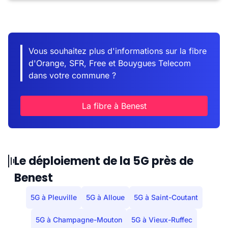
Vous souhaitez plus d'informations sur la fibre
d'Orange, SFR, Free et Bouygues Telecom
dans votre commune ?
La fibre à Benest
Le déploiement de la 5G près de
Benest
5G à Pleuville
5G à Alloue
5G à Saint-Coutant
5G à Champagne-Mouton
5G à Vieux-Ruffec