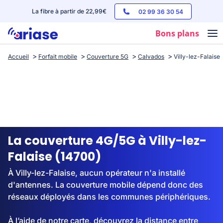
La fibre à partir de 22,99€
02 99 36 30 54
Bons plans
Accueil
Forfait mobile
Couverture 5G
Calvados
Villy-lez-Falaise
Box internet
Forfaits mobile
Téléphones
Streaming
La couverture 4G/5G à Villy-lez-
Falaise (14700)
À Villy-lez-Falaise, aucun opérateur n'a installé
d'antennes. La couverture mobile dépend donc des
réseaux déployés dans les communes périphériques.
À l’aide de notre carte, découvrez la distance entre