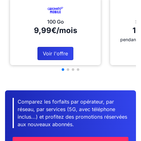
100 Go
Sé
9,99€/mois
12
pendant 1
Voir l'offre
Comparez les forfaits par opérateur, par
réseau, par services (5G, avec téléphone
inclus...) et profitez des promotions réservées
aux nouveaux abonnés.