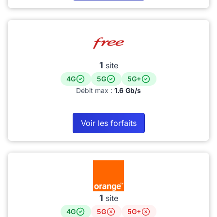
1
site
4G
5G
5G+
Débit max :
1.6 Gb/s
Voir les forfaits
1
site
4G
5G
5G+