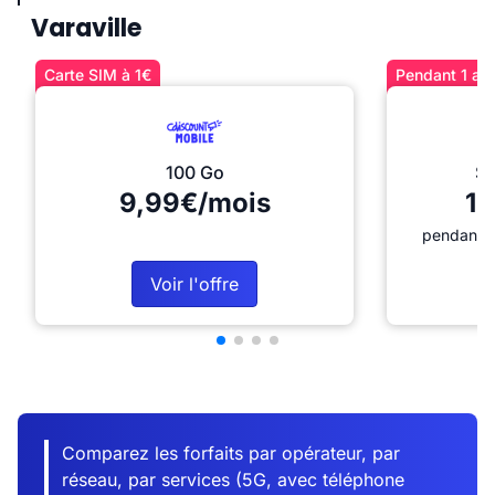
Varaville
Carte SIM à 1€
Pendant 1 an 
100 Go
Sé
9,99€/mois
12
pendant 1
Voir l'offre
Comparez les forfaits par opérateur, par
réseau, par services (5G, avec téléphone