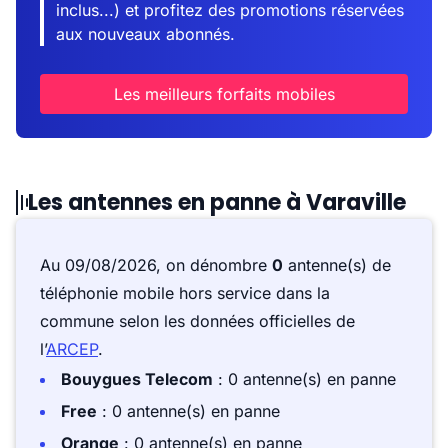
inclus...) et profitez des promotions réservées
aux nouveaux abonnés.
Les meilleurs forfaits mobiles
Les antennes en panne à Varaville
Au 09/08/2026, on dénombre
0
antenne(s) de
téléphonie mobile hors service dans la
commune selon les données officielles de
l’
ARCEP
.
Bouygues Telecom
: 0 antenne(s) en panne
Free
: 0 antenne(s) en panne
Orange
: 0 antenne(s) en panne