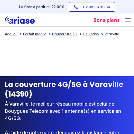
La fibre à partir de 22,99€
02 99 36 30 54
Bons plans
Accueil
Forfait mobile
Couverture 5G
Calvados
Varaville
Box internet
Forfaits mobile
Téléphones
Streaming
La couverture 4G/5G à Varaville
(14390)
À Varaville, le meilleur réseau mobile est celui de
Bouygues Telecom avec 1 antenne(s) en service en
4G/5G.
À l’aide de notre carte, découvrez la distance entre