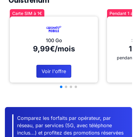
Ouistreham
Carte SIM à 1€
Pendant 1 an 
100 Go
Sé
9,99€/mois
12
pendant 1
Voir l'offre
Comparez les forfaits par opérateur, par
réseau, par services (5G, avec téléphone
inclus...) et profitez des promotions réservées