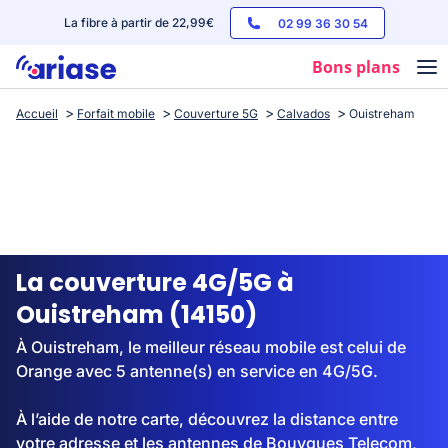
La fibre à partir de 22,99€
02 99 36 30 54
Bons plans
Accueil
Forfait mobile
Couverture 5G
Calvados
Ouistreham
Box internet
Forfaits mobile
Téléphones
Streaming
La couverture 4G/5G à
Ouistreham (14150)
À Ouistreham, le meilleur réseau mobile est celui de
Orange avec 5 antenne(s) en service en 4G/5G.
À l’aide de notre carte, découvrez la distance entre
votre adresse et les antennes de Bouygues Telecom,