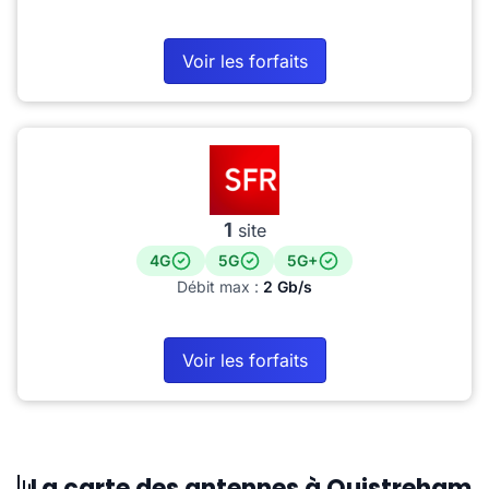
Voir les forfaits
1
site
4G
5G
5G+
Débit max :
2 Gb/s
Voir les forfaits
La carte des antennes à Ouistreham