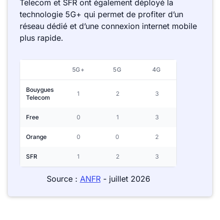
Telecom et SFR ont également déployé la
technologie 5G+ qui permet de profiter d’un
réseau dédié et d’une connexion internet mobile
plus rapide.
5G+
5G
4G
Bouygues
1
2
3
Telecom
Free
0
1
3
Orange
0
0
2
SFR
1
2
3
Source :
ANFR
- juillet 2026