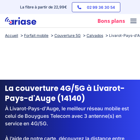
La fibre à partir de 22,99€
02 99 36 30 54
Bons plans
Accueil
Forfait mobile
Couverture 5G
Calvados
Livarot-Pays-d'
Box internet
Forfaits mobile
Téléphones
Streaming
La couverture 4G/5G à Livarot-
Pays-d'Auge (14140)
À Livarot-Pays-d'Auge, le meilleur réseau mobile est
celui de Bouygues Telecom avec 3 antenne(s) en
service en 4G/5G.
À l’aide de notre carte, découvrez la distance entre