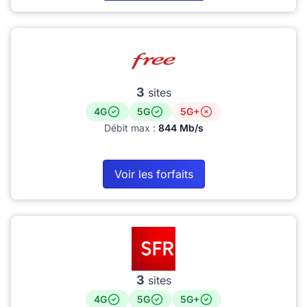
3
sites
4G
5G
5G+
Débit max :
844 Mb/s
Voir les forfaits
3
sites
4G
5G
5G+