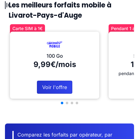
Les meilleurs forfaits mobile à
Livarot-Pays-d'Auge
Carte SIM à 1€
Pendant 1 an 
100 Go
Sé
9,99€/mois
12
pendant 1
Voir l'offre
Comparez les forfaits par opérateur, par