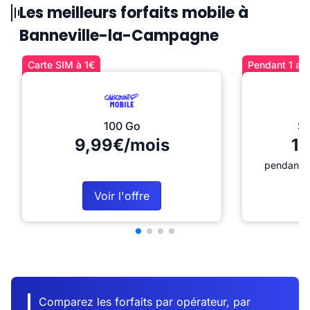
Les meilleurs forfaits mobile à
Banneville-la-Campagne
Carte SIM à 1€
Pendant 1 an 
100 Go
Sé
9,99€/mois
12
pendant 1
Voir l'offre
Comparez les forfaits par opérateur, par