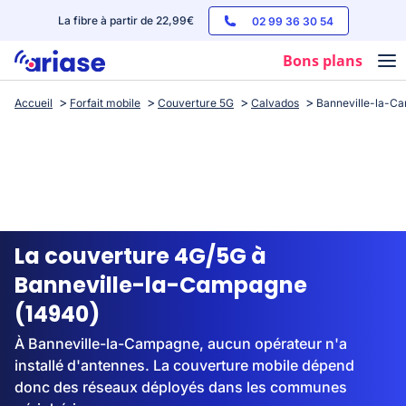
La fibre à partir de 22,99€
02 99 36 30 54
Bons plans
Accueil
Forfait mobile
Couverture 5G
Calvados
Banneville-la-C
Box internet
Forfaits mobile
Téléphones
Streaming
La couverture 4G/5G à
Banneville-la-Campagne
(14940)
À Banneville-la-Campagne, aucun opérateur n'a
installé d'antennes. La couverture mobile dépend
donc des réseaux déployés dans les communes