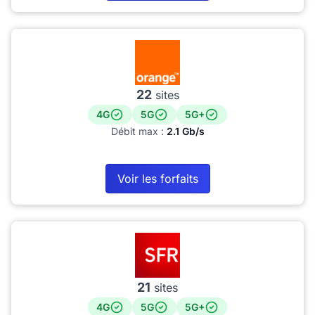
22
sites
4G
5G
5G+
Débit max :
2.1 Gb/s
Voir les forfaits
21
sites
4G
5G
5G+