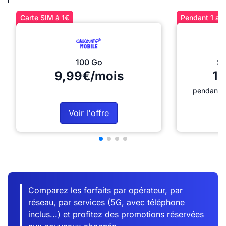
Carte SIM à 1€
Pendant 1 an 
100 Go
Sé
9,99€/mois
12
pendant 1
Voir l'offre
Comparez les forfaits par opérateur, par
réseau, par services (5G, avec téléphone
inclus...) et profitez des promotions réservées