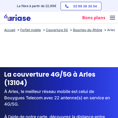
La fibre à partir de 22,99€
02 99 36 30 54
Bons plans
Accueil
Forfait mobile
Couverture 5G
Bouches-du-Rhône
Arles
Box internet
Forfaits mobile
Téléphones
Streaming
La couverture 4G/5G à Arles
(13104)
À Arles, le meilleur réseau mobile est celui de
Bouygues Telecom avec 22 antenne(s) en service en
4G/5G.
À l’aide de notre carte, découvrez la distance entre