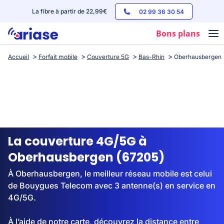
La fibre à partir de 22,99€
02 99 36 30 54
Bons plans
Accueil
Forfait mobile
Couverture 5G
Bas-Rhin
Oberhausbergen
Box internet
Forfaits mobile
Téléphones
Streaming
La couverture 4G/5G à
Oberhausbergen (67205)
À Oberhausbergen, le meilleur réseau mobile est celui
de Bouygues Telecom avec 3 antenne(s) en service en
4G/5G.
À l’aide de notre carte, découvrez la distance entre