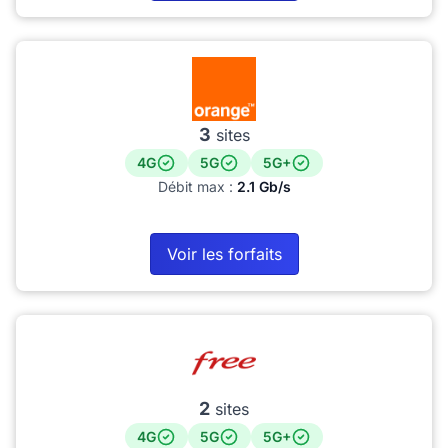
3
sites
4G
5G
5G+
Débit max :
2.1 Gb/s
Voir les forfaits
2
sites
4G
5G
5G+