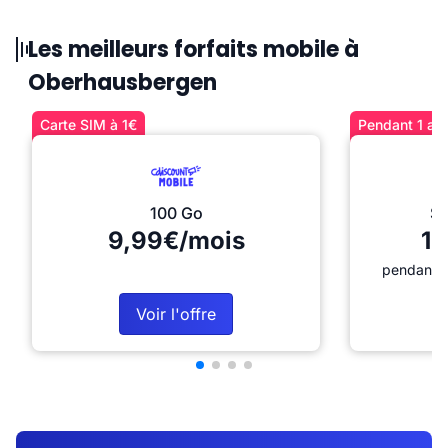
Les meilleurs forfaits mobile à
Oberhausbergen
Carte SIM à 1€
Pendant 1 an 
100 Go
Sé
9,99€/mois
12
pendant 1
Voir l'offre