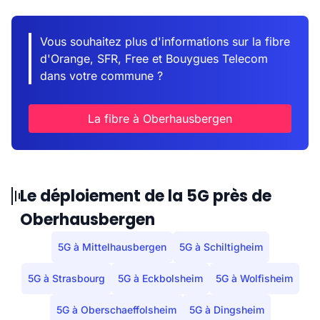
Vous souhaitez plus d'informations sur la fibre
d'Orange, SFR, Free et Bouygues Telecom
dans votre commune ?
La fibre à Oberhausbergen
Le déploiement de la 5G près de
Oberhausbergen
5G à Mittelhausbergen
5G à Schiltigheim
5G à Strasbourg
5G à Eckbolsheim
5G à Wolfisheim
5G à Oberschaeffolsheim
5G à Dingsheim