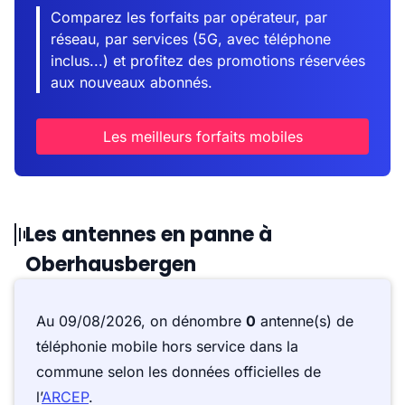
Comparez les forfaits par opérateur, par
réseau, par services (5G, avec téléphone
inclus...) et profitez des promotions réservées
aux nouveaux abonnés.
Les meilleurs forfaits mobiles
Les antennes en panne à
Oberhausbergen
Au 09/08/2026, on dénombre
0
antenne(s) de
téléphonie mobile hors service dans la
commune selon les données officielles de
l’
ARCEP
.