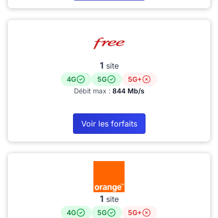
1
site
4G
5G
5G+
Débit max :
844 Mb/s
Voir les forfaits
1
site
4G
5G
5G+