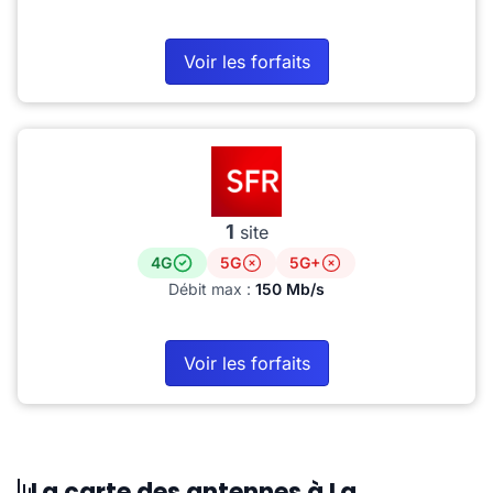
Voir les forfaits
1
site
4G
5G
5G+
Débit max :
150 Mb/s
Voir les forfaits
La carte des antennes à La