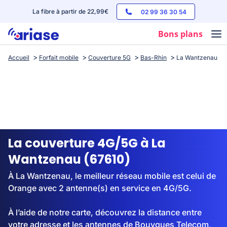
La fibre à partir de 22,99€
02 99 36 30 54
Bons plans
Accueil
Forfait mobile
Couverture 5G
Bas-Rhin
La Wantzenau
Box internet
Forfaits mobile
Téléphones
Streaming
La couverture 4G/5G à La
Wantzenau (67610)
À La Wantzenau, le meilleur réseau mobile est celui de
Orange avec 2 antenne(s) en service en 4G/5G.
À l’aide de notre carte, découvrez la distance entre
votre adresse et les antennes de Bouygues Telecom,