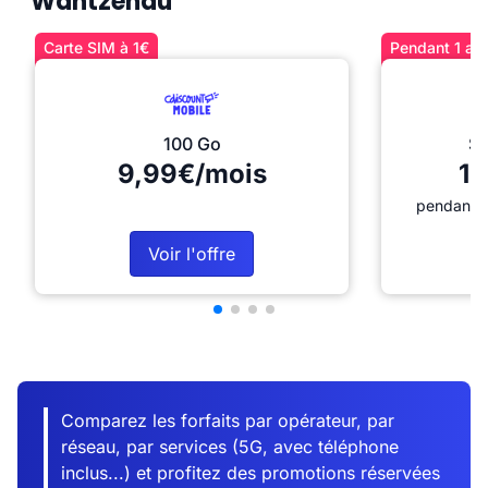
Wantzenau
Carte SIM à 1€
Pendant 1 an 
100 Go
Sé
9,99€/mois
12
pendant 1
Voir l'offre
Comparez les forfaits par opérateur, par
réseau, par services (5G, avec téléphone
inclus...) et profitez des promotions réservées