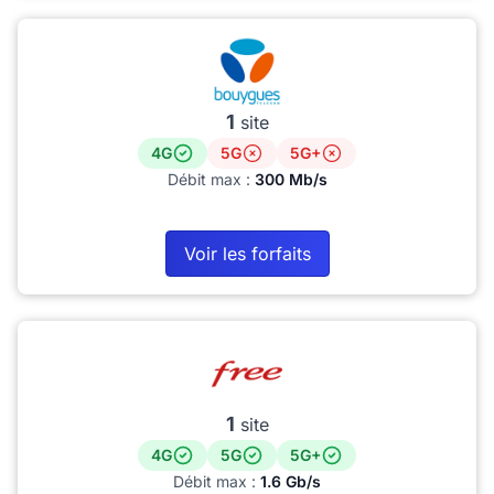
1
site
4G
5G
5G+
Débit max :
300 Mb/s
Voir les forfaits
1
site
4G
5G
5G+
Débit max :
1.6 Gb/s