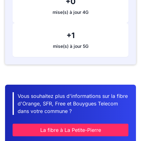
+0
mise(s) à jour 4G
+1
mise(s) à jour 5G
Vous souhaitez plus d'informations sur la fibre
d'Orange, SFR, Free et Bouygues Telecom
dans votre commune ?
La fibre à La Petite-Pierre