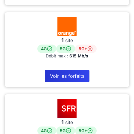
1
site
4G
5G
5G+
Débit max :
615 Mb/s
Voir les forfaits
1
site
4G
5G
5G+