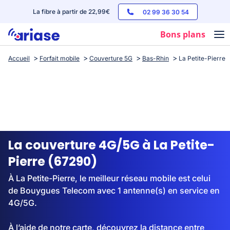
La fibre à partir de 22,99€
02 99 36 30 54
Bons plans
Accueil
Forfait mobile
Couverture 5G
Bas-Rhin
La Petite-Pierre
Box internet
Forfaits mobile
Téléphones
Streaming
La couverture 4G/5G à La Petite-
Pierre (67290)
À La Petite-Pierre, le meilleur réseau mobile est celui
de Bouygues Telecom avec 1 antenne(s) en service en
4G/5G.
À l’aide de notre carte, découvrez la distance entre