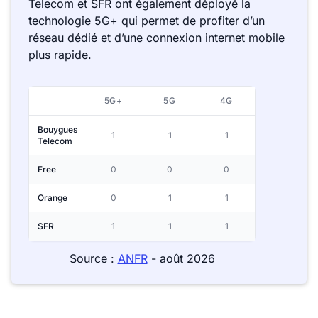
Telecom et SFR ont également déployé la
technologie 5G+ qui permet de profiter d’un
réseau dédié et d’une connexion internet mobile
plus rapide.
5G+
5G
4G
Bouygues
1
1
1
Telecom
Free
0
0
0
Orange
0
1
1
SFR
1
1
1
Source :
ANFR
- août 2026