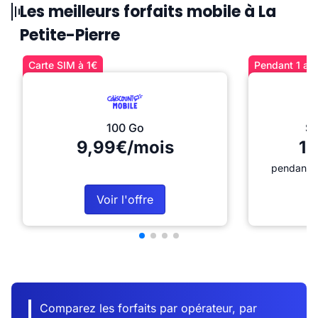
Les meilleurs forfaits mobile à La
Petite-Pierre
Carte SIM à 1€
Pendant 1 an 
100 Go
Sé
9,99€/mois
12
pendant 1
Voir l'offre
Comparez les forfaits par opérateur, par