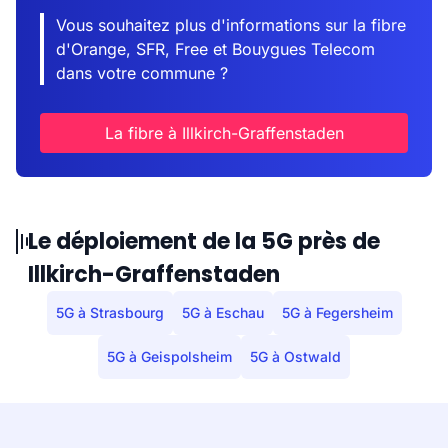
Vous souhaitez plus d'informations sur la fibre
d'Orange, SFR, Free et Bouygues Telecom
dans votre commune ?
La fibre à Illkirch-Graffenstaden
Le déploiement de la 5G près de
Illkirch-Graffenstaden
5G à Strasbourg
5G à Eschau
5G à Fegersheim
5G à Geispolsheim
5G à Ostwald