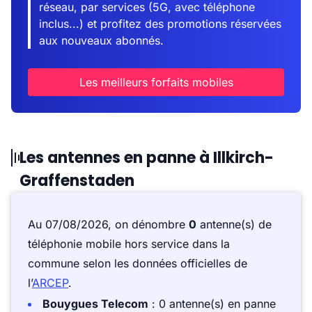
réseau, par services (5G, avec téléphone
inclus...) et profitez des promotions réservées
aux nouveaux abonnés.
Les meilleurs forfaits mobiles
Les antennes en panne à Illkirch-
Graffenstaden
Au 07/08/2026, on dénombre
0
antenne(s) de
téléphonie mobile hors service dans la
commune selon les données officielles de
l’
ARCEP
.
Bouygues Telecom
: 0 antenne(s) en panne