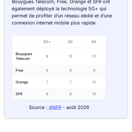
Bouygues Telecom, Free, Orange et SFR ont
également déployé la technologie 5G+ qui
permet de profiter d’un réseau dédié et d’une
connexion internet mobile plus rapide.
5G+
5G
4G
Bouygues
8
12
12
Telecom
Free
6
8
8
Orange
7
7
10
SFR
8
8
10
Source :
ANFR
- août 2026