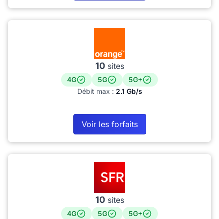
10
sites
4G
5G
5G+
Débit max :
2.1 Gb/s
Voir les forfaits
10
sites
4G
5G
5G+