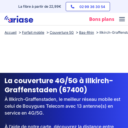
La fibre à partir de 22,99€
02 99 36 30 54
Bons plans
Accueil
Forfait mobile
Couverture 5G
Bas-Rhin
Illkirch-Graffens
Box internet
Forfaits mobile
Téléphones
Streaming
La couverture 4G/5G à Illkirch-
Graffenstaden (67400)
À Illkirch-Graffenstaden, le meilleur réseau mobile est
celui de Bouygues Telecom avec 13 antenne(s) en
service en 4G/5G.
À l’aide de notre carte, découvrez la distance entre