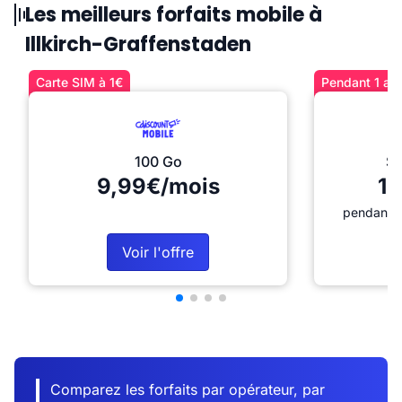
Les meilleurs forfaits mobile à
Illkirch-Graffenstaden
Carte SIM à 1€
Pendant 1 an 
100 Go
Sé
9,99€/mois
12
pendant 1
Voir l'offre
Comparez les forfaits par opérateur, par