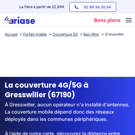
La fibre à partir de 22,99€
02 99 36 30 54
Bons plans
Accueil
Forfait mobile
Couverture 5G
Bas-Rhin
Gresswiller
Box internet
Forfaits mobile
Téléphones
Streaming
La couverture 4G/5G à
Gresswiller (67190)
À Gresswiller, aucun opérateur n'a installé d'antennes.
La couverture mobile dépend donc des réseaux
déployés dans les communes périphériques.
À l’aide de notre carte, découvrez la distance entre