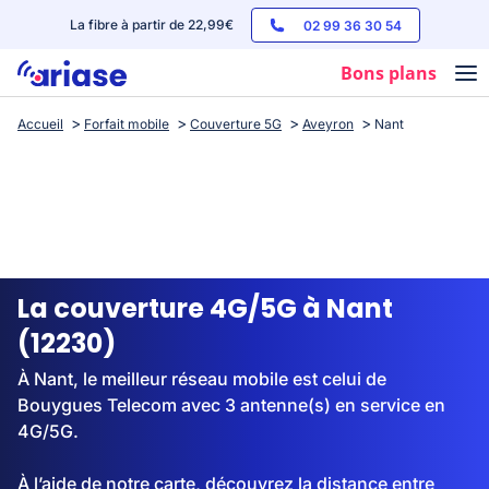
La fibre à partir de 22,99€
02 99 36 30 54
Bons plans
Accueil
Forfait mobile
Couverture 5G
Aveyron
Nant
Box internet
Forfaits mobile
Téléphones
Streaming
La couverture 4G/5G à Nant
(12230)
À Nant, le meilleur réseau mobile est celui de
Bouygues Telecom avec 3 antenne(s) en service en
4G/5G.
À l’aide de notre carte, découvrez la distance entre