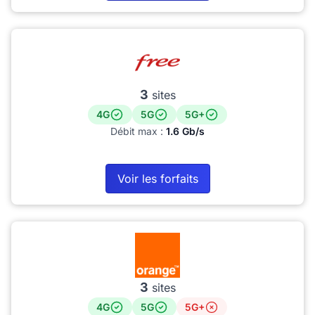
3
sites
4G
5G
5G+
Débit max :
1.6 Gb/s
Voir les forfaits
3
sites
4G
5G
5G+