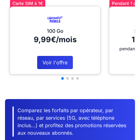
Carte SIM à 1€
Pendant 1 an 
100 Go
Sé
9,99€/mois
12
pendant 1
Voir l'offre
Comparez les forfaits par opérateur, par
réseau, par services (5G, avec téléphone
inclus...) et profitez des promotions réservées
aux nouveaux abonnés.