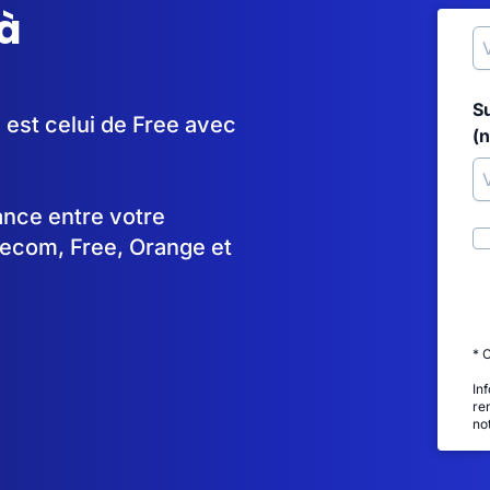
à
S
 est celui de Free avec
(
tance entre votre
lecom, Free, Orange et
* 
In
re
no