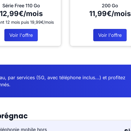
Série Free 110 Go
200 Go
12,99€/mois
11,99€/mois
nt 12 mois puis 19,99€/mois
Voir l'offre
Voir l'offre
u, par services (5G, avec téléphone inclus...) et profitez
nnés.
prégnac
éléphonie mobile hors