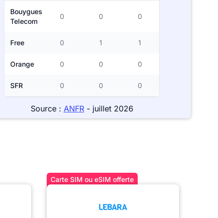
Bouygues
0
0
0
Telecom
Free
0
1
1
Orange
0
0
0
SFR
0
0
0
Source :
ANFR
- juillet 2026
Carte SIM ou eSIM offerte