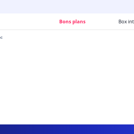
Bons plans
Box in
ac