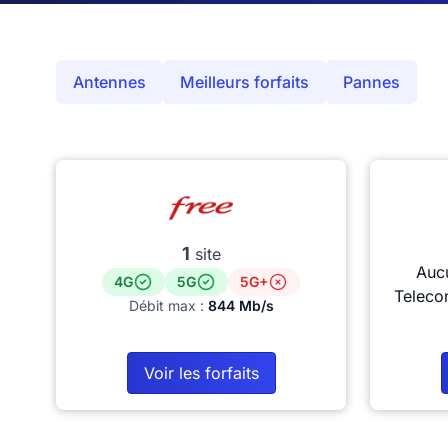
Antennes
Meilleurs forfaits
Pannes
1
site
Auc
4G
5G
5G+
Teleco
Débit max :
844 Mb/s
Voir les forfaits