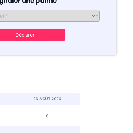
ignaler une panne
Déclarer
EN AOÛT 2026
0