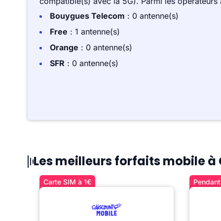
compatible(s) avec la 5G). Parmi les opérateurs
Bouygues Telecom
: 0 antenne(s)
Free
: 1 antenne(s)
Orange
: 0 antenne(s)
SFR
: 0 antenne(s)
Les meilleurs forfaits mobile
Carte SIM à 1€
Pendant 