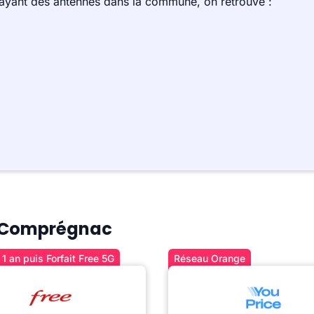
 ayant des antennes dans la commune, on retrouve :
 à Comprégnac
1 an puis Forfait Free 5G
Réseau Orange