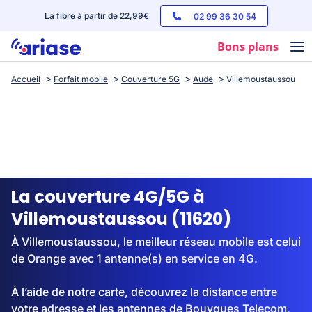
La fibre à partir de 22,99€
02 99 36 30 54
Bons plans
Accueil
Forfait mobile
Couverture 5G
Aude
Villemoustaussou
Box internet
Forfaits mobile
Téléphones
Streaming
La couverture 4G/5G à
Villemoustaussou (11620)
À Villemoustaussou, le meilleur réseau mobile est celui
de Orange avec 1 antenne(s) en service en 4G.
À l’aide de notre carte, découvrez la distance entre
votre adresse et les antennes de Bouygues Telecom,