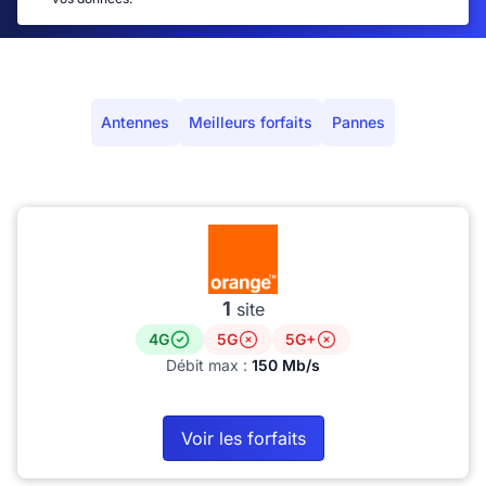
Antennes
Meilleurs forfaits
Pannes
1
site
4G
5G
5G+
Débit max :
150 Mb/s
Voir les forfaits