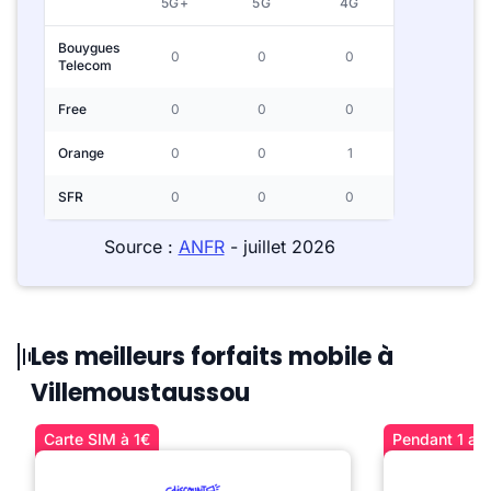
5G+
5G
4G
Bouygues
0
0
0
Telecom
Free
0
0
0
Orange
0
0
1
SFR
0
0
0
Source :
ANFR
- juillet 2026
Les meilleurs forfaits mobile à
Villemoustaussou
Carte SIM à 1€
Pendant 1 an 