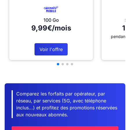
100 Go
Sé
9,99€/mois
12
pendant 1
Voir l'offre
Comparez les forfaits par opérateur, par
réseau, par services (5G, avec téléphone
inclus...) et profitez des promotions réservées
aux nouveaux abonnés.