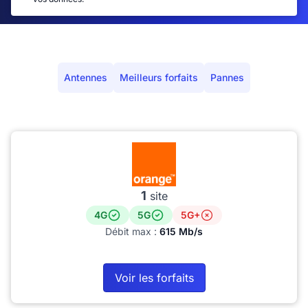
Antennes
Meilleurs forfaits
Pannes
1
site
4G
5G
5G+
Débit max :
615 Mb/s
Voir les forfaits