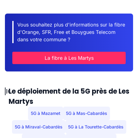
Vous souhaitez plus d'informations sur la fibre
d'Orange, SFR, Free et Bouygues Telecom
dans votre commune ?
La fibre à Les Martys
Le déploiement de la 5G près de Les
Martys
5G à Mazamet
5G à Mas-Cabardès
5G à Miraval-Cabardès
5G à La Tourette-Cabardès