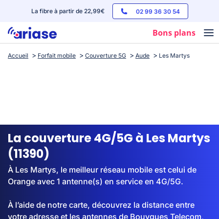
La fibre à partir de 22,99€
02 99 36 30 54
Bons plans
Accueil
Forfait mobile
Couverture 5G
Aude
Les Martys
Box internet
Forfaits mobile
Téléphones
Streaming
La couverture 4G/5G à Les Martys
(11390)
À Les Martys, le meilleur réseau mobile est celui de
Orange avec 1 antenne(s) en service en 4G/5G.
À l’aide de notre carte, découvrez la distance entre
votre adresse et les antennes de Bouygues Telecom,