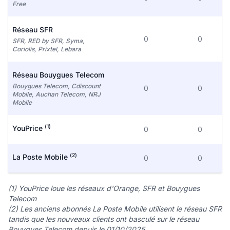
Free
Réseau SFR
0
0
SFR, RED by SFR, Syma,
Coriolis, Prixtel, Lebara
Réseau Bouygues Telecom
Bouygues Telecom, Cdiscount
0
0
Mobile, Auchan Telecom, NRJ
Mobile
(1)
YouPrice
0
0
(2)
La Poste Mobile
0
0
(1) YouPrice loue les réseaux d'Orange, SFR et Bouygues
Telecom
(2) Les anciens abonnés La Poste Mobile utilisent le réseau SFR
tandis que les nouveaux clients ont basculé sur le réseau
Bouygues Telecom depuis le 01/10/2025