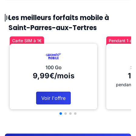
Les meilleurs forfaits mobile à
Saint-Parres-aux-Tertres
Carte SIM à 1€
Pendant 1 an 
100 Go
Sé
9,99€/mois
12
pendant 1
Voir l'offre