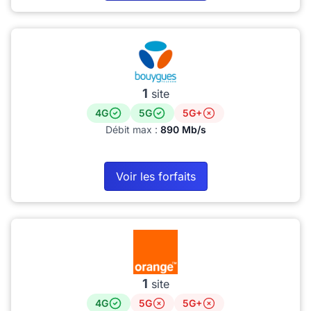
1
site
4G
5G
5G+
Débit max :
890 Mb/s
Voir les forfaits
1
site
4G
5G
5G+