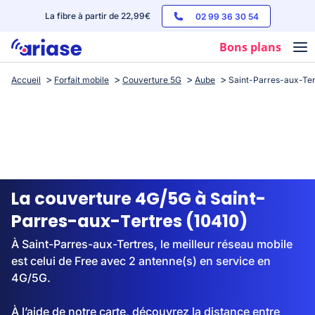
La fibre à partir de 22,99€
02 99 36 30 54
Bons plans
Accueil
Forfait mobile
Couverture 5G
Aube
Saint-Parres-aux-Ter
Box internet
Forfaits mobile
Téléphones
Streaming
La couverture 4G/5G à Saint-
Parres-aux-Tertres (10410)
À Saint-Parres-aux-Tertres, le meilleur réseau mobile
est celui de Free avec 2 antenne(s) en service en
4G/5G.
À l’aide de notre carte, découvrez la distance entre