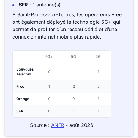
SFR
: 1 antenne(s)
À Saint-Parres-aux-Tertres, les opérateurs Free
ont également déployé la technologie 5G+ qui
permet de profiter d’un réseau dédié et d’une
connexion internet mobile plus rapide.
5G+
5G
4G
Bouygues
0
1
1
Telecom
Free
1
2
2
Orange
0
0
1
SFR
0
1
1
Source :
ANFR
- août 2026