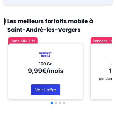
Les meilleurs forfaits mobile à
Saint-André-les-Vergers
Carte SIM à 1€
Pendant 1 an 
100 Go
Sé
9,99€/mois
12
pendant 1
Voir l'offre