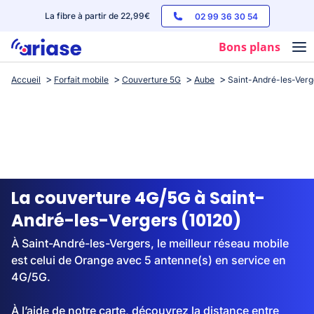
La fibre à partir de 22,99€
02 99 36 30 54
Bons plans
Accueil
Forfait mobile
Couverture 5G
Aube
Saint-André-les-Verg
Box internet
Forfaits mobile
Téléphones
Streaming
La couverture 4G/5G à Saint-
André-les-Vergers (10120)
À Saint-André-les-Vergers, le meilleur réseau mobile
est celui de Orange avec 5 antenne(s) en service en
4G/5G.
À l’aide de notre carte, découvrez la distance entre