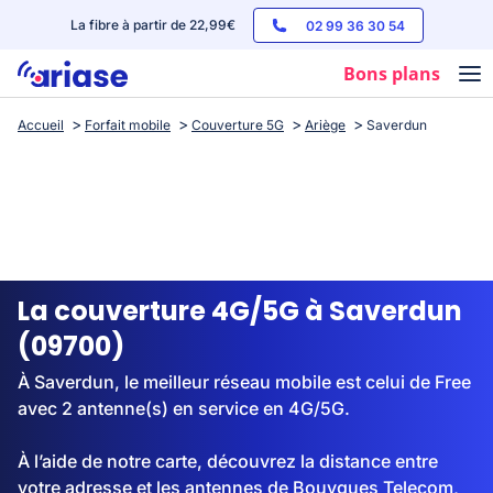
La fibre à partir de 22,99€
02 99 36 30 54
Bons plans
Accueil
Forfait mobile
Couverture 5G
Ariège
Saverdun
Box internet
Forfaits mobile
Téléphones
Streaming
La couverture 4G/5G à Saverdun
(09700)
À Saverdun, le meilleur réseau mobile est celui de Free
avec 2 antenne(s) en service en 4G/5G.
À l’aide de notre carte, découvrez la distance entre
votre adresse et les antennes de Bouygues Telecom,