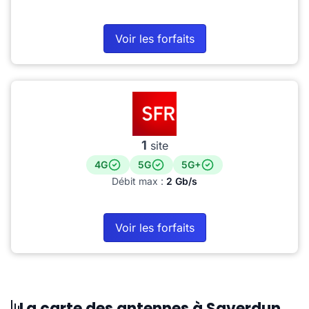
Voir les forfaits
1
site
4G
5G
5G+
Débit max :
2 Gb/s
Voir les forfaits
La carte des antennes à Saverdun