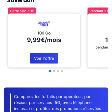
Saverdun
Carte SIM à 1€
Pendant 1 an 
100 Go
Sé
9,99€/mois
12
pendant 1
Voir l'offre
Comparez les forfaits par opérateur, par
réseau, par services (5G, avec téléphone
inclus...) et profitez des promotions réservées