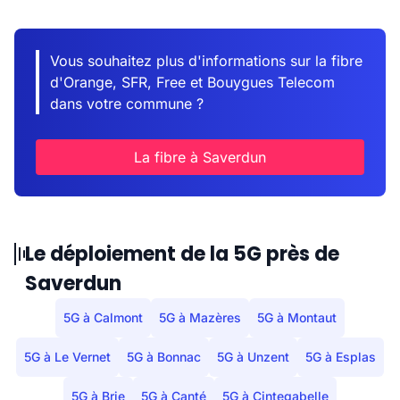
Vous souhaitez plus d'informations sur la fibre
d'Orange, SFR, Free et Bouygues Telecom
dans votre commune ?
La fibre à Saverdun
Le déploiement de la 5G près de
Saverdun
5G à Calmont
5G à Mazères
5G à Montaut
5G à Le Vernet
5G à Bonnac
5G à Unzent
5G à Esplas
5G à Brie
5G à Canté
5G à Cintegabelle