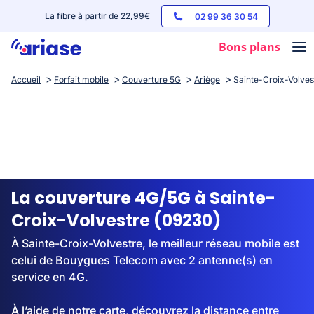
La fibre à partir de 22,99€
02 99 36 30 54
Bons plans
Accueil
Forfait mobile
Couverture 5G
Ariège
Sainte-Croix-Volves
Box internet
Forfaits mobile
Téléphones
Streaming
La couverture 4G/5G à Sainte-
Croix-Volvestre (09230)
À Sainte-Croix-Volvestre, le meilleur réseau mobile est
celui de Bouygues Telecom avec 2 antenne(s) en
service en 4G.
À l’aide de notre carte, découvrez la distance entre