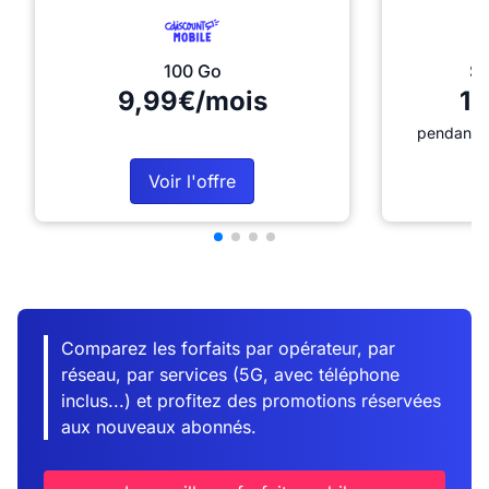
100 Go
Sé
9,99€/mois
12
pendant 1
Voir l'offre
Comparez les forfaits par opérateur, par
réseau, par services (5G, avec téléphone
inclus...) et profitez des promotions réservées
aux nouveaux abonnés.