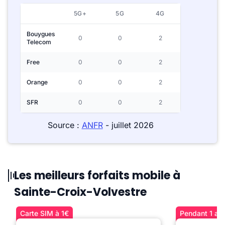
5G+
5G
4G
Bouygues
0
0
2
Telecom
Free
0
0
2
Orange
0
0
2
SFR
0
0
2
Source :
ANFR
- juillet 2026
Les meilleurs forfaits mobile à
Sainte-Croix-Volvestre
Carte SIM à 1€
Pendant 1 an 