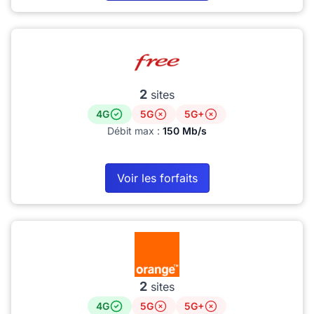
2
sites
4G
5G
5G+
Débit max :
150 Mb/s
Voir les forfaits
2
sites
4G
5G
5G+