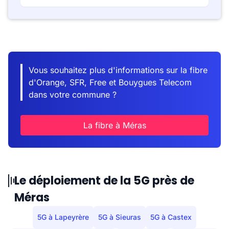
Vous souhaitez plus d'informations sur la fibre
d'Orange, SFR, Free et Bouygues Telecom
dans votre commune ?
La fibre à Méras
Le déploiement de la 5G près de
Méras
5G à Lapeyrère
5G à Sieuras
5G à Castex