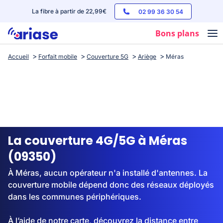
La fibre à partir de 22,99€
02 99 36 30 54
Bons plans
Accueil
Forfait mobile
Couverture 5G
Ariège
Méras
Box internet
Forfaits mobile
Téléphones
Streaming
La couverture 4G/5G à Méras
(09350)
À Méras, aucun opérateur n'a installé d'antennes. La
couverture mobile dépend donc des réseaux déployés
dans les communes périphériques.
À l’aide de notre carte, découvrez la distance entre