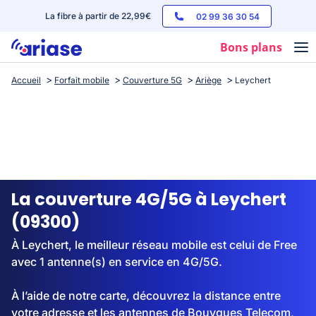
La fibre à partir de 22,99€
02 99 36 30 54
Bons plans
Accueil
Forfait mobile
Couverture 5G
Ariège
Leychert
Box internet
Forfaits mobile
Téléphones
Streaming
La couverture 4G/5G à Leychert
(09300)
À Leychert, le meilleur réseau mobile est celui de Free
avec 1 antenne(s) en service en 4G/5G.
À l’aide de notre carte, découvrez la distance entre
votre adresse et les antennes de Bouygues Telecom,