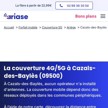
La fibre à partir de 22,99€
02 99 36 30 54
Bons plans
Accueil
Forfait mobile
Couverture 5G
Ariège
Cazals-des-Baylès
Box internet
Forfaits mobile
Téléphones
Streaming
La couverture 4G/5G à Cazals-
des-Baylès (09500)
À Cazals-des-Baylès, aucun opérateur n'a installé
d'antennes. La couverture mobile dépend donc des
réseaux déployés dans les communes périphériques.
À l’aide de notre carte, découvrez la distance entre