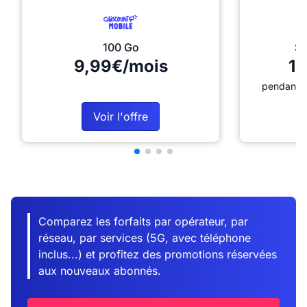
100 Go
Sé
9,99€/mois
12
pendant 1
Voir l'offre
Comparez les forfaits par opérateur, par
réseau, par services (5G, avec téléphone
inclus...) et profitez des promotions réservées
aux nouveaux abonnés.