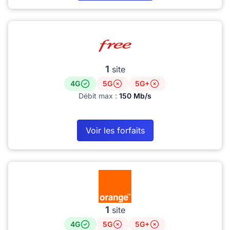
1
site
4G
5G
5G+
Débit max :
150 Mb/s
Voir les forfaits
1
site
4G
5G
5G+