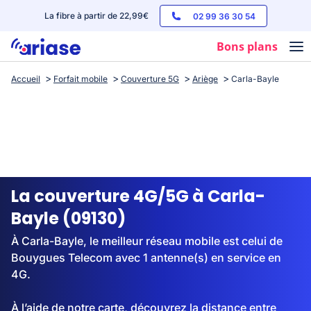
La fibre à partir de 22,99€
02 99 36 30 54
Bons plans
Accueil
Forfait mobile
Couverture 5G
Ariège
Carla-Bayle
Box internet
Forfaits mobile
Téléphones
Streaming
La couverture 4G/5G à Carla-
Bayle (09130)
À Carla-Bayle, le meilleur réseau mobile est celui de
Bouygues Telecom avec 1 antenne(s) en service en
4G.
À l’aide de notre carte, découvrez la distance entre