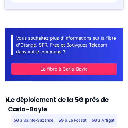
Vous souhaitez plus d'informations sur la fibre
d'Orange, SFR, Free et Bouygues Telecom
dans votre commune ?
La fibre à Carla-Bayle
Le déploiement de la 5G près de
Carla-Bayle
5G à Sainte-Suzanne
5G à Le Fossat
5G à Artigat