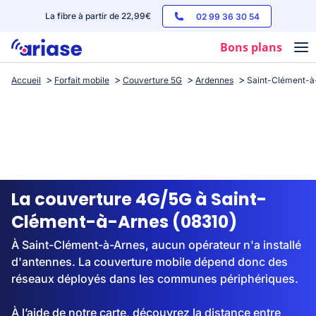
La fibre à partir de 22,99€
02 99 36 30 54
Bons plans
Accueil
Forfait mobile
Couverture 5G
Ardennes
Saint-Clément-à
Box internet
Forfaits mobile
Téléphones
Streaming
La couverture 4G/5G à Saint-
Clément-à-Arnes (08310)
À Saint-Clément-à-Arnes, aucun opérateur n'a installé
d'antennes. La couverture mobile dépend donc des
réseaux déployés dans les communes périphériques.
À l’aide de notre carte, découvrez la distance entre