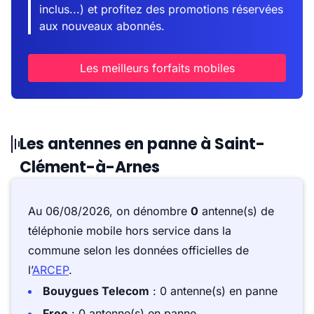
inclus...) et profitez des promotions réservées
aux nouveaux abonnés.
Les meilleurs forfaits mobiles
Les antennes en panne à Saint-
Clément-à-Arnes
Au 06/08/2026, on dénombre
0
antenne(s) de
téléphonie mobile hors service dans la
commune selon les données officielles de
l’
ARCEP
.
Bouygues Telecom
: 0 antenne(s) en panne
Free
: 0 antenne(s) en panne