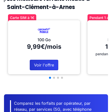
Saint-Clément-à-Arnes
Carte SIM à 1€
Pendant 1 an 
100 Go
Sé
9,99€/mois
12
pendant 1
Voir l'offre
Comparez les forfaits par opérateur, par
réseau, par services (5G, avec téléphone