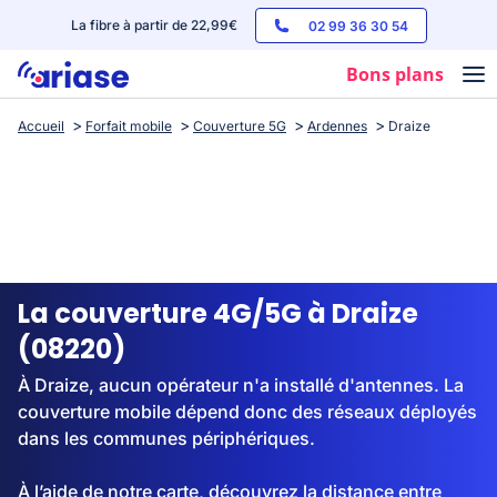
La fibre à partir de 22,99€
02 99 36 30 54
Bons plans
Accueil
Forfait mobile
Couverture 5G
Ardennes
Draize
Box internet
Forfaits mobile
Téléphones
Streaming
La couverture 4G/5G à Draize
(08220)
À Draize, aucun opérateur n'a installé d'antennes. La
couverture mobile dépend donc des réseaux déployés
dans les communes périphériques.
À l’aide de notre carte, découvrez la distance entre