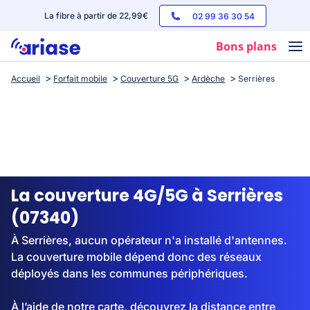
La fibre à partir de 22,99€
02 99 36 30 54
Bons plans
Accueil
Forfait mobile
Couverture 5G
Ardèche
Serrières
Box internet
Forfaits mobile
Téléphones
Streaming
La couverture 4G/5G à Serrières
(07340)
À Serrières, aucun opérateur n'a installé d'antennes.
La couverture mobile dépend donc des réseaux
déployés dans les communes périphériques.
À l’aide de notre carte, découvrez la distance entre