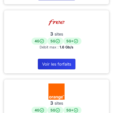
3
sites
4G
5G
5G+
Débit max :
1.6 Gb/s
Voir les forfaits
3
sites
4G
5G
5G+