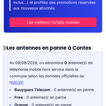
inclus...) et profitez des promotions réservées
aux nouveaux abonnés.
Les meilleurs forfaits mobiles
Les antennes en panne à Contes
Au 09/08/2026, on dénombre
0
antenne(s) de
téléphonie mobile hors service dans la
commune selon les données officielles de
l’
ARCEP
.
Bouygues Telecom
: 0 antenne(s) en panne
Free
: 0 antenne(s) en panne
Orange
: 0 antenne(s) en panne