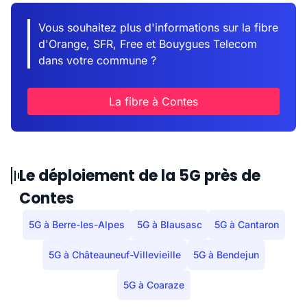
Vous souhaitez plus d'informations sur la fibre
d'Orange, SFR, Free et Bouygues Telecom
dans votre commune ?
La fibre à Contes
Le déploiement de la 5G près de
Contes
5G à Berre-les-Alpes
5G à Blausasc
5G à Cantaron
5G à Châteauneuf-Villevieille
5G à Bendejun
5G à Coaraze