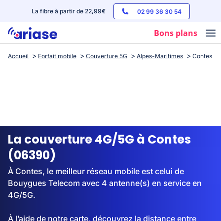
La fibre à partir de 22,99€
02 99 36 30 54
Bons plans
Accueil
Forfait mobile
Couverture 5G
Alpes-Maritimes
Contes
Box internet
Forfaits mobile
Téléphones
Streaming
La couverture 4G/5G à Contes
(06390)
À Contes, le meilleur réseau mobile est celui de
Bouygues Telecom avec 4 antenne(s) en service en
4G/5G.
À l’aide de notre carte, découvrez la distance entre