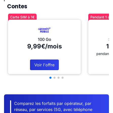
Contes
Carte SIM à 1€
Pendant 1 an 
100 Go
Sé
9,99€/mois
12
pendant 1
Voir l'offre
Comparez les forfaits par opérateur, par
réseau, par services (5G, avec téléphone