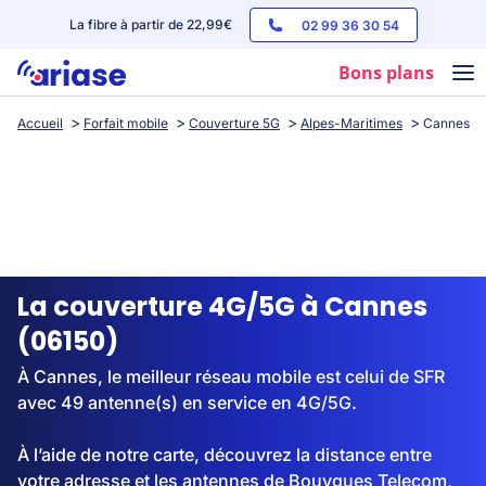
La fibre à partir de 22,99€
02 99 36 30 54
Bons plans
Accueil
Forfait mobile
Couverture 5G
Alpes-Maritimes
Cannes
Box internet
Forfaits mobile
Téléphones
Streaming
La couverture 4G/5G à Cannes
(06150)
À Cannes, le meilleur réseau mobile est celui de SFR
avec 49 antenne(s) en service en 4G/5G.
À l’aide de notre carte, découvrez la distance entre
votre adresse et les antennes de Bouygues Telecom,