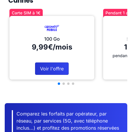
Cannes
Carte SIM à 1€
Pendant 1 an 
100 Go
Sé
9,99€/mois
12
pendant 1
Voir l'offre
Comparez les forfaits par opérateur, par
réseau, par services (5G, avec téléphone
inclus...) et profitez des promotions réservées