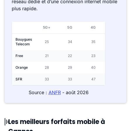
réseau dédié et d’une connexion internet mobile
plus rapide.
5G+
5G
4G
Bouygues
25
34
35
Telecom
Free
21
22
23
Orange
28
29
40
SFR
33
33
47
Source :
ANFR
- août 2026
Les meilleurs forfaits mobile à