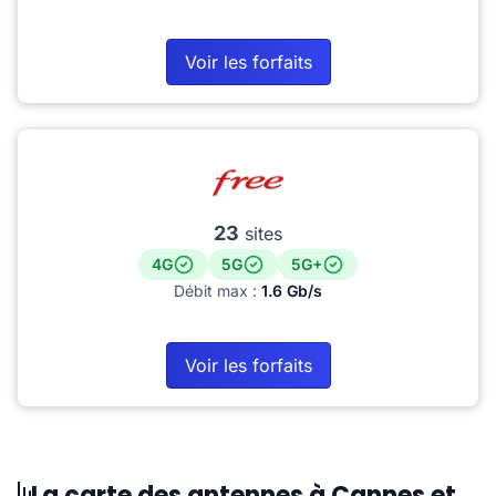
Voir les forfaits
23
sites
4G
5G
5G+
Débit max :
1.6 Gb/s
Voir les forfaits
La carte des antennes à Cannes et