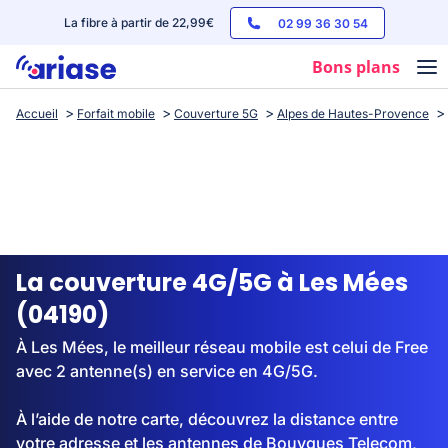
La fibre à partir de 22,99€
02 99 36 30 54
Bons plans
Accueil
Forfait mobile
Couverture 5G
Alpes de Hautes-Provence
Box internet
Forfaits mobile
Téléphones
Streaming
La couverture 4G/5G à Les Mées
(04190)
À Les Mées, le meilleur réseau mobile est celui de Free
avec 2 antenne(s) en service en 4G/5G.
À l’aide de notre carte, découvrez la distance entre
votre adresse et les antennes de Bouygues Telecom,