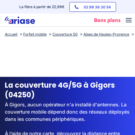
La fibre à partir de 22,99€
02 99 36 30 54
Bons plans
Accueil
Forfait mobile
Couverture 5G
Alpes de Hautes-Provence
Box internet
Forfaits mobile
Téléphones
Streaming
La couverture 4G/5G à Gigors
(04250)
À Gigors, aucun opérateur n'a installé d'antennes. La
couverture mobile dépend donc des réseaux déployés
dans les communes périphériques.
À l’aide de notre carte, découvrez la distance entre