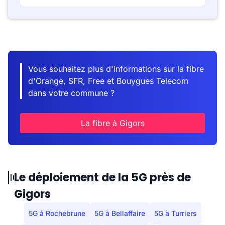
Vous souhaitez plus d'informations sur la fibre
d'Orange, SFR, Free et Bouygues Telecom
dans votre commune ?
La fibre à Gigors
Le déploiement de la 5G près de
Gigors
5G à Rochebrune
5G à Bellaffaire
5G à Turriers