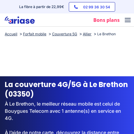
La fibre à partir de 22,99€
02 99 36 30 54
Bons plans
Accueil
Forfait mobile
Couverture 5G
Allier
Le Brethon
Box internet
Forfaits mobile
Téléphones
Streaming
La couverture 4G/5G à Le Brethon
(03350)
À Le Brethon, le meilleur réseau mobile est celui de
Bouygues Telecom avec 1 antenne(s) en service en
4G.
À l’aide de notre carte, découvrez la distance entre