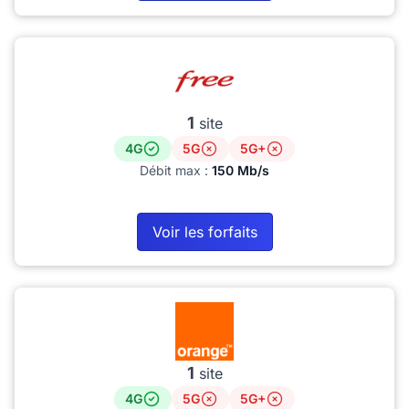
1
site
4G
5G
5G+
Débit max :
150 Mb/s
Voir les forfaits
1
site
4G
5G
5G+