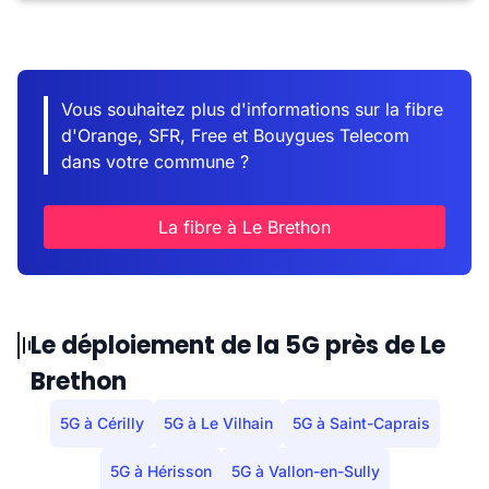
Vous souhaitez plus d'informations sur la fibre
d'Orange, SFR, Free et Bouygues Telecom
dans votre commune ?
La fibre à Le Brethon
Le déploiement de la 5G près de Le
Brethon
5G à Cérilly
5G à Le Vilhain
5G à Saint-Caprais
5G à Hérisson
5G à Vallon-en-Sully