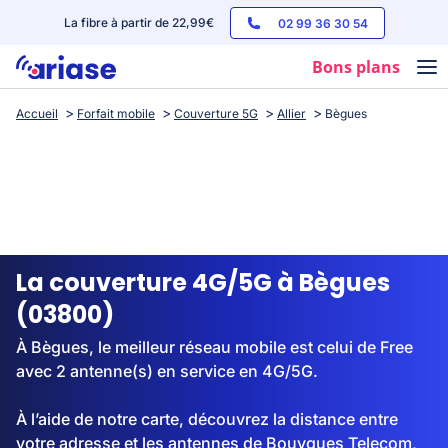
La fibre à partir de 22,99€
02 99 36 30 54
Bons plans
Accueil
Forfait mobile
Couverture 5G
Allier
Bègues
Box internet
Forfaits mobile
Téléphones
Streaming
La couverture 4G/5G à Bègues
(03800)
À Bègues, le meilleur réseau mobile est celui de Free
avec 2 antenne(s) en service en 4G/5G.
À l’aide de notre carte, découvrez la distance entre
votre adresse et les antennes de Bouygues Telecom,