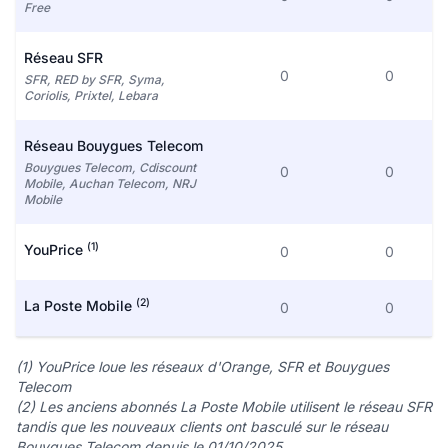
Free
Réseau SFR
0
0
SFR, RED by SFR, Syma,
Coriolis, Prixtel, Lebara
Réseau Bouygues Telecom
Bouygues Telecom, Cdiscount
0
0
Mobile, Auchan Telecom, NRJ
Mobile
(1)
YouPrice
0
0
(2)
La Poste Mobile
0
0
(1) YouPrice loue les réseaux d'Orange, SFR et Bouygues
Telecom
(2) Les anciens abonnés La Poste Mobile utilisent le réseau SFR
tandis que les nouveaux clients ont basculé sur le réseau
Bouygues Telecom depuis le 01/10/2025