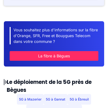
Vous souhaitez plus d'informations sur la fibre
d'Orange, SFR, Free et Bouygues Telecom
dans votre commune ?
La fibre à Bègues
Le déploiement de la 5G près de
Bègues
5G à Mazerier
5G à Gannat
5G à Ébreuil