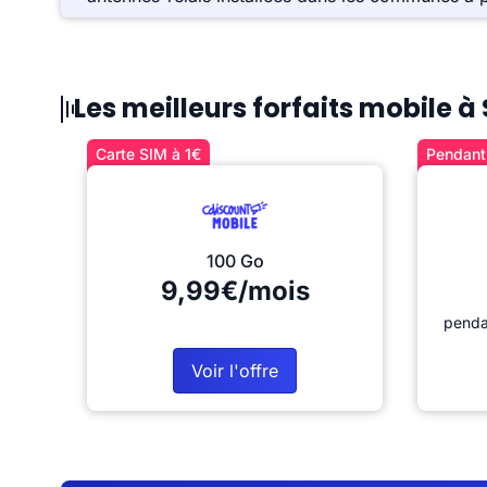
Les meilleurs forfaits mobile à
Carte SIM à 1€
Pendant 
100 Go
9,99€/mois
penda
Voir l'offre