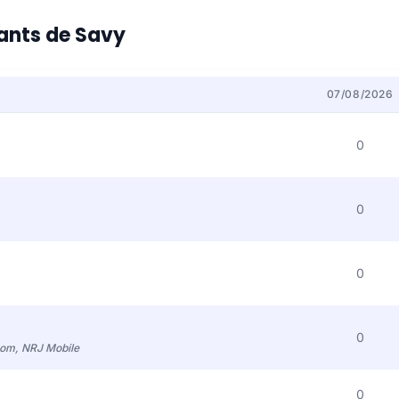
tants de Savy
07/08/2026
0
0
0
0
com, NRJ Mobile
0