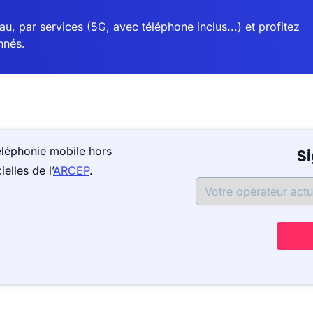
u, par services (5G, avec téléphone inclus...) et profitez
nnés.
éléphonie mobile hors
S
elles de l’
ARCEP
.