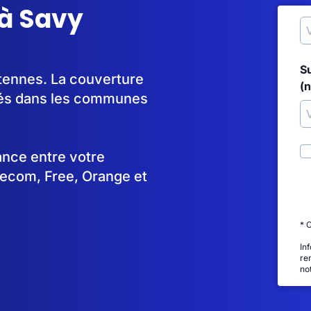
 à Savy
S
ntennes. La couverture
(
yés dans les communes
tance entre votre
lecom, Free, Orange et
* 
In
re
no