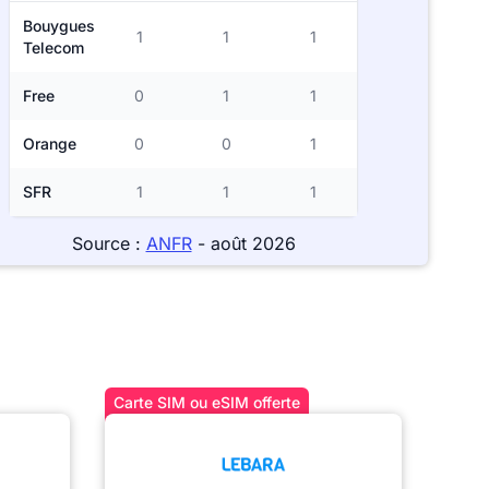
Bouygues
1
1
1
Telecom
Free
0
1
1
Orange
0
0
1
SFR
1
1
1
Source :
ANFR
- août 2026
Carte SIM ou eSIM offerte