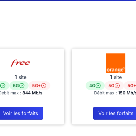
1
1
site
site
5G
5G+
4G
5G
5G+
Débit max :
844 Mb/s
Débit max :
150 Mb/
Voir les forfaits
Voir les forfaits