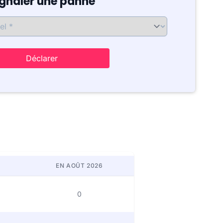
ignaler une panne
Déclarer
EN AOÛT 2026
0