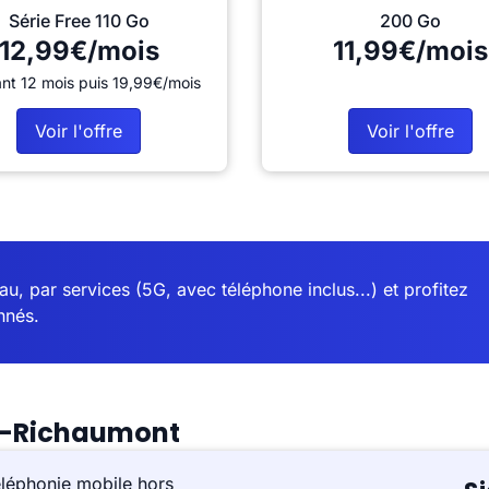
Série Free 110 Go
200 Go
12,99€/mois
11,99€/mois
nt 12 mois puis 19,99€/mois
Voir l'offre
Voir l'offre
u, par services (5G, avec téléphone inclus...) et profitez
nnés.
ns-Richaumont
éléphonie mobile hors