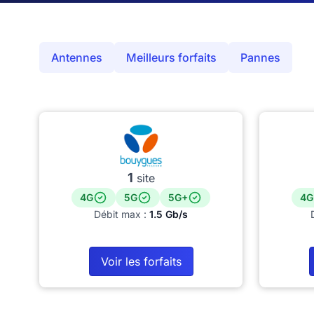
Antennes
Meilleurs forfaits
Pannes
1
site
4G
5G
5G+
4G
Débit max :
1.5 Gb/s
Voir les forfaits