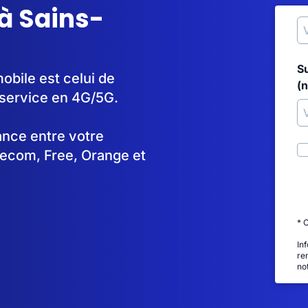
à Sains-
S
obile est celui de
(
service en 4G/5G.
tance entre votre
lecom, Free, Orange et
* 
In
re
no