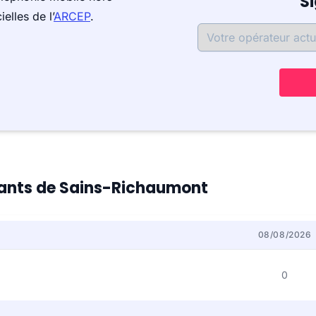
S
elles de l’
ARCEP
.
itants de Sains-Richaumont
08/08/2026
0