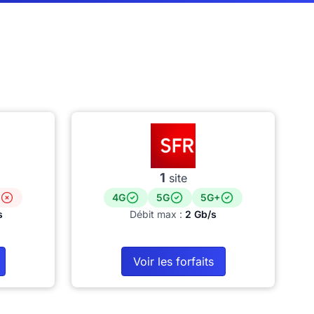
1
site
4G
5G
5G+
s
Débit max :
2 Gb/s
Voir les forfaits