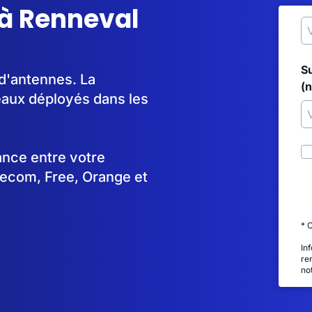
 à Renneval
S
 d'antennes. La
(
aux déployés dans les
tance entre votre
lecom, Free, Orange et
* 
In
re
no