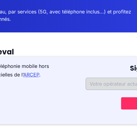
u, par services (5G, avec téléphone inclus...) et profitez
nnés.
eval
éléphonie mobile hors
S
elles de l’
ARCEP
.