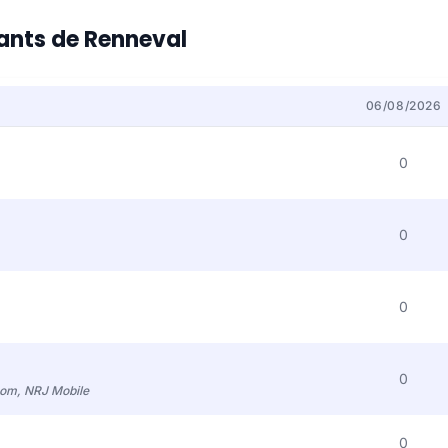
tants de Renneval
06/08/2026
0
0
0
0
com, NRJ Mobile
0