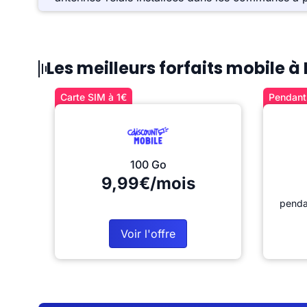
Les meilleurs forfaits mobile 
Carte SIM à 1€
Pendant 
100 Go
9,99€/mois
penda
Voir l'offre