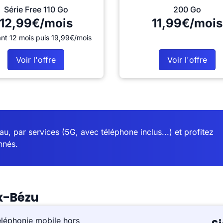
Série Free 110 Go
200 Go
12,99€/mois
11,99€/mois
nt 12 mois puis 19,99€/mois
Voir l'offre
Voir l'offre
u, par services (5G, avec téléphone inclus...) et profitez
nnés.
x-Bézu
éléphonie mobile hors