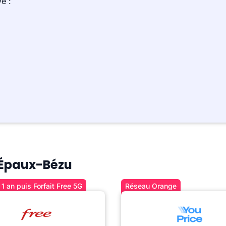
e :
à Épaux-Bézu
1 an puis Forfait Free 5G
Réseau Orange