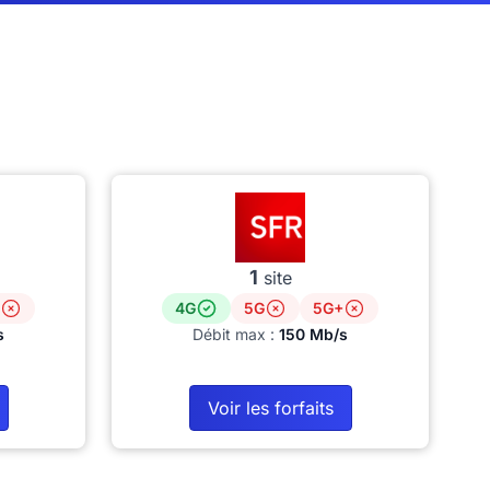
1
site
4G
5G
5G+
s
Débit max :
150 Mb/s
Voir les forfaits