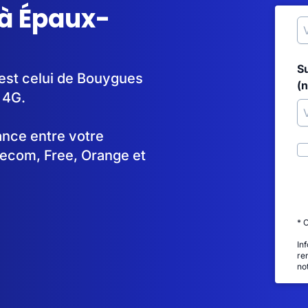
 à Épaux-
S
 est celui de Bouygues
(
 4G.
tance entre votre
lecom, Free, Orange et
* 
In
re
no