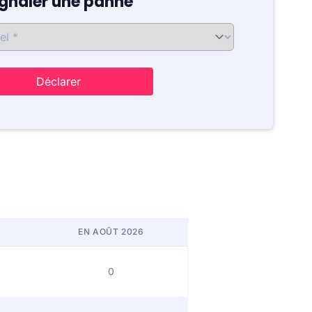
ignaler une panne
Déclarer
EN AOÛT 2026
0