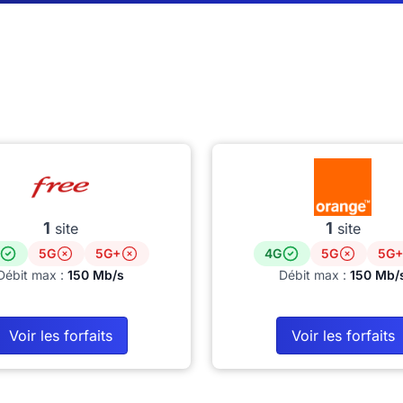
1
1
site
site
5G
5G+
4G
5G
5G+
Débit max :
150 Mb/s
Débit max :
150 Mb/
Voir les forfaits
Voir les forfaits