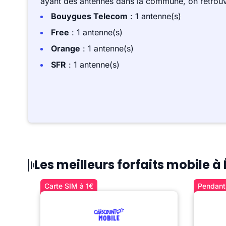
ayant des antennes dans la commune, on retrouv
Bouygues Telecom
: 1 antenne(s)
Free
: 1 antenne(s)
Orange
: 1 antenne(s)
SFR
: 1 antenne(s)
Les meilleurs forfaits mobile 
Carte SIM à 1€
Pendant 