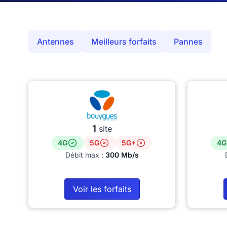
Antennes
Meilleurs forfaits
Pannes
1
site
4G
5G
5G+
4G
Débit max :
300 Mb/s
Voir les forfaits