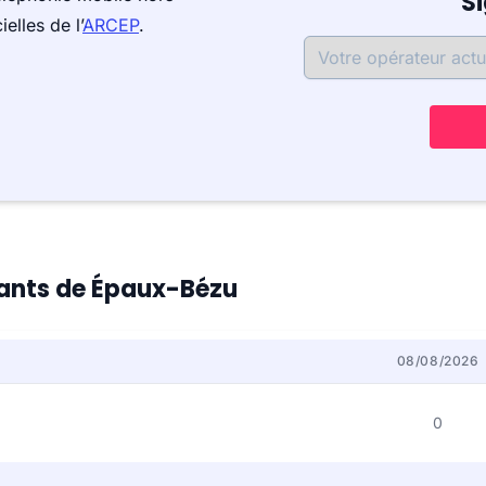
S
elles de l’
ARCEP
.
itants de Épaux-Bézu
08/08/2026
0