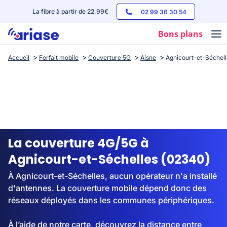
La fibre à partir de 22,99€
02 99 36 30 54
Bons plans
Accueil
Forfait mobile
Couverture 5G
Aisne
Agnicourt-et-Séchell
Box internet
Forfaits mobile
Téléphones
Streaming
La couverture 4G/5G à
Agnicourt-et-Séchelles (02340)
À Agnicourt-et-Séchelles, aucun opérateur n'a installé
d'antennes. La couverture mobile dépend donc des
réseaux déployés dans les communes périphériques.
À l’aide de notre carte, découvrez la distance entre