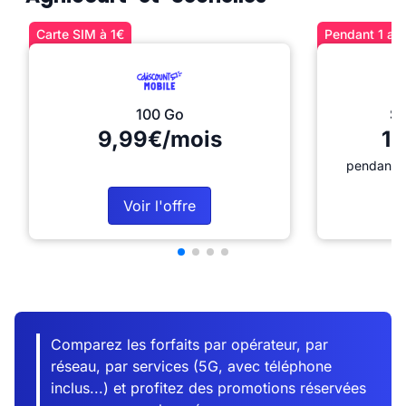
Carte SIM à 1€
Pendant 1 an 
100 Go
Sé
9,99€/mois
12
pendant 1
Voir l'offre
Comparez les forfaits par opérateur, par
réseau, par services (5G, avec téléphone
inclus...) et profitez des promotions réservées