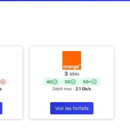
3
sites
4G
5G
5G+
s
Débit max :
2.1 Gb/s
Voir les forfaits