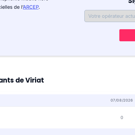
S
elles de l’
ARCEP
.
ants de Viriat
07/08/2026
0