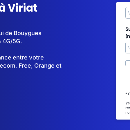
 Viriat
S
elui de Bouygues
(
n 4G/5G.
tance entre votre
lecom, Free, Orange et
* 
In
re
no