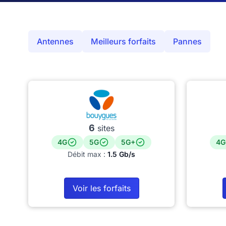
Antennes
Meilleurs forfaits
Pannes
6
sites
4G
5G
5G+
4G
Débit max :
1.5 Gb/s
Voir les forfaits