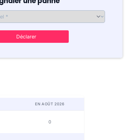
ignaler une panne
Déclarer
EN AOÛT 2026
0