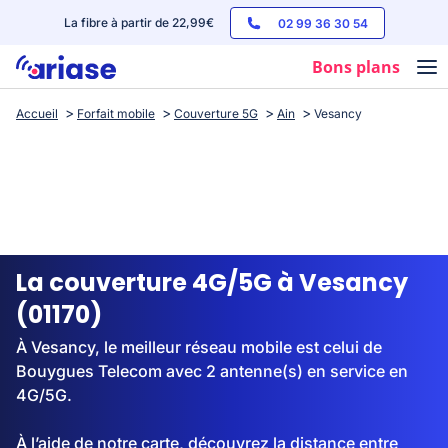
La fibre à partir de 22,99€
02 99 36 30 54
Bons plans
Accueil
Forfait mobile
Couverture 5G
Ain
Vesancy
Box internet
Forfaits mobile
Téléphones
Streaming
La couverture 4G/5G à Vesancy
(01170)
À Vesancy, le meilleur réseau mobile est celui de
Bouygues Telecom avec 2 antenne(s) en service en
4G/5G.
À l’aide de notre carte, découvrez la distance entre