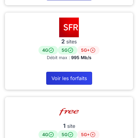
2
sites
4G
5G
5G+
Débit max :
995 Mb/s
Voir les forfaits
1
site
4G
5G
5G+