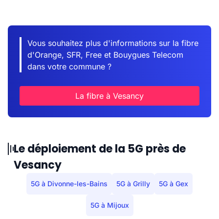
Vous souhaitez plus d'informations sur la fibre
d'Orange, SFR, Free et Bouygues Telecom
dans votre commune ?
La fibre à Vesancy
Le déploiement de la 5G près de
Vesancy
5G à Divonne-les-Bains
5G à Grilly
5G à Gex
5G à Mijoux