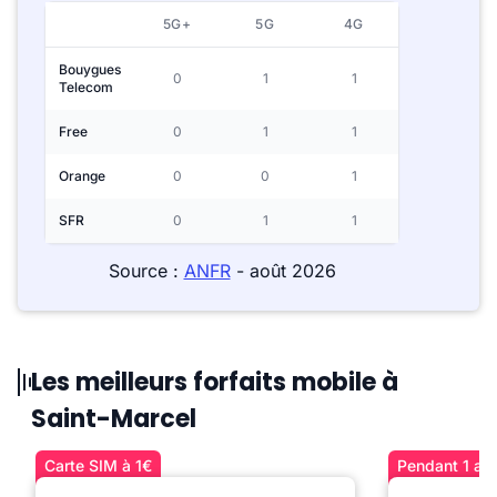
5G+
5G
4G
Bouygues
0
1
1
Telecom
Free
0
1
1
Orange
0
0
1
SFR
0
1
1
Source :
ANFR
- août 2026
Les meilleurs forfaits mobile à
Saint-Marcel
Carte SIM à 1€
Pendant 1 an 