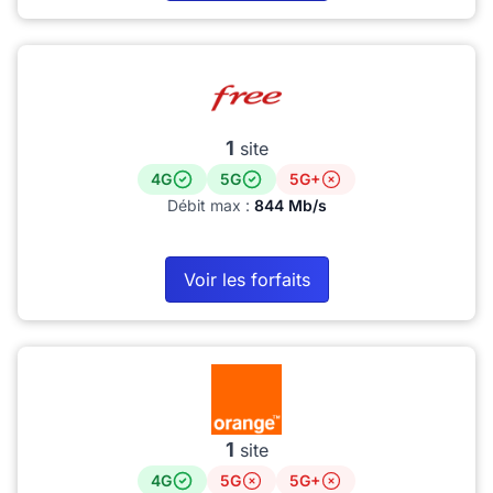
1
site
4G
5G
5G+
Débit max :
844 Mb/s
Voir les forfaits
1
site
4G
5G
5G+