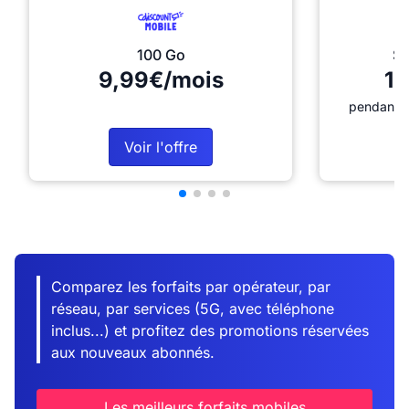
100 Go
Sé
9,99€/mois
12
pendant 1
Voir l'offre
Comparez les forfaits par opérateur, par
réseau, par services (5G, avec téléphone
inclus...) et profitez des promotions réservées
aux nouveaux abonnés.
Les meilleurs forfaits mobiles