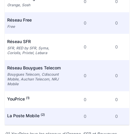
0
0
Orange, Sosh
Réseau Free
0
0
Free
Réseau SFR
0
0
SFR, RED by SFR, Syma,
Coriolis, Prixtel, Lebara
Réseau Bouygues Telecom
Bouygues Telecom, Cdiscount
0
0
Mobile, Auchan Telecom, NRJ
Mobile
(1)
YouPrice
0
0
(2)
La Poste Mobile
0
0
(1) YouPrice loue les réseaux d'Orange, SFR et Bouygues