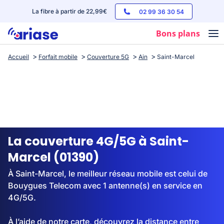
La fibre à partir de 22,99€
02 99 36 30 54
Bons plans
Accueil
Forfait mobile
Couverture 5G
Ain
Saint-Marcel
Box internet
Forfaits mobile
Téléphones
Streaming
La couverture 4G/5G à Saint-
Marcel (01390)
À Saint-Marcel, le meilleur réseau mobile est celui de
Bouygues Telecom avec 1 antenne(s) en service en
4G/5G.
À l’aide de notre carte, découvrez la distance entre