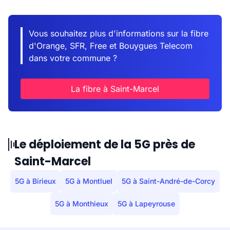
Vous souhaitez plus d'informations sur la fibre
d'Orange, SFR, Free et Bouygues Telecom
dans votre commune ?
La fibre à Saint-Marcel
Le déploiement de la 5G près de
Saint-Marcel
5G à Birieux
5G à Montluel
5G à Saint-André-de-Corcy
5G à Monthieux
5G à Lapeyrouse