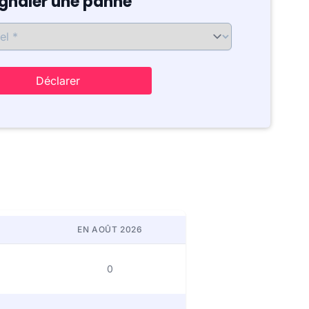
ignaler une panne
Déclarer
EN AOÛT 2026
0