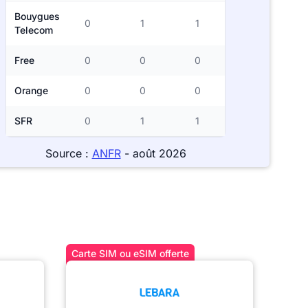
Bouygues
0
1
1
Telecom
Free
0
0
0
Orange
0
0
0
SFR
0
1
1
Source :
ANFR
- août 2026
Carte SIM ou eSIM offerte