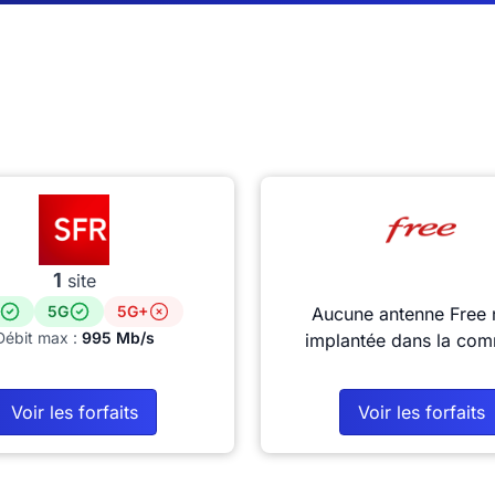
1
site
5G
5G+
Aucune antenne Free 
Débit max :
995 Mb/s
implantée dans la co
Voir les forfaits
Voir les forfaits