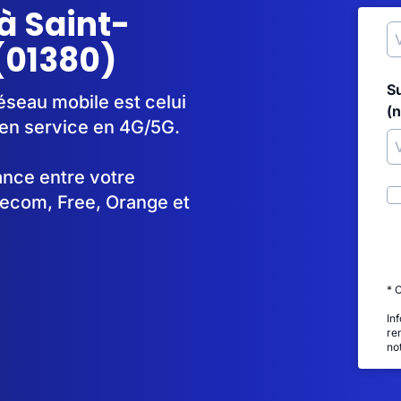
à Saint-
(01380)
S
éseau mobile est celui
(
en service en 4G/5G.
tance entre votre
lecom, Free, Orange et
* 
In
re
no