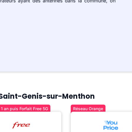
érateurs ayant des antennes dans la commune, on
 à Saint-Genis-sur-Menthon
1 an puis Forfait Free 5G
Réseau Orange