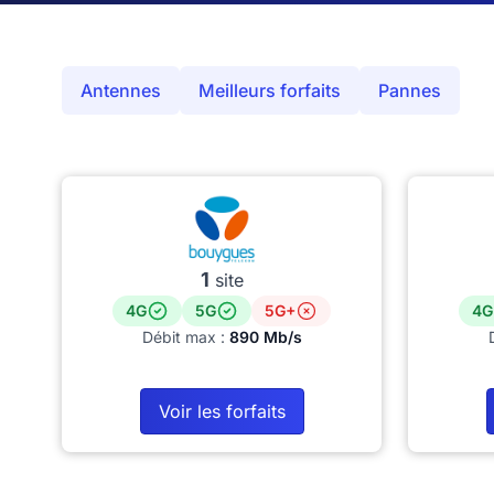
Antennes
Meilleurs forfaits
Pannes
1
site
4G
5G
5G+
4G
Débit max :
890 Mb/s
Voir les forfaits