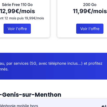
Série Free 110 Go
200 Go
12,99€/mois
11,99€/mois
nt 12 mois puis 19,99€/mois
Voir l'offre
Voir l'offre
u, par services (5G, avec téléphone inclus...) et profitez
nnés.
t-Genis-sur-Menthon
éléphonie mobile hors