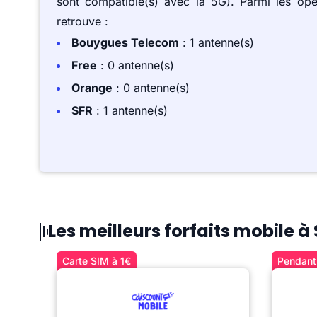
sont compatible(s) avec la 5G). Parmi les op
retrouve :
Bouygues Telecom
: 1 antenne(s)
Free
: 0 antenne(s)
Orange
: 0 antenne(s)
SFR
: 1 antenne(s)
Les meilleurs forfaits mobile
Carte SIM à 1€
Pendant 