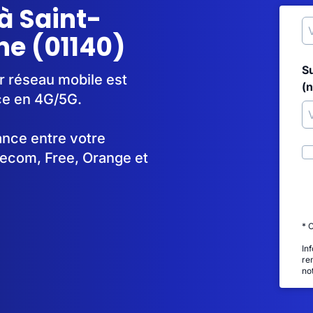
à Saint-
ne (01140)
S
ur réseau mobile est
(
ce en 4G/5G.
tance entre votre
lecom, Free, Orange et
* 
In
re
no