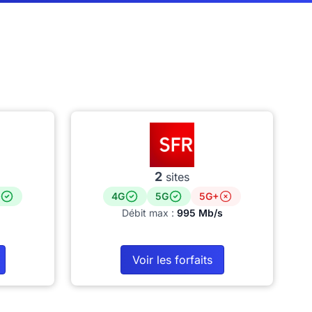
2
sites
4G
5G
5G+
Débit max :
995 Mb/s
Voir les forfaits