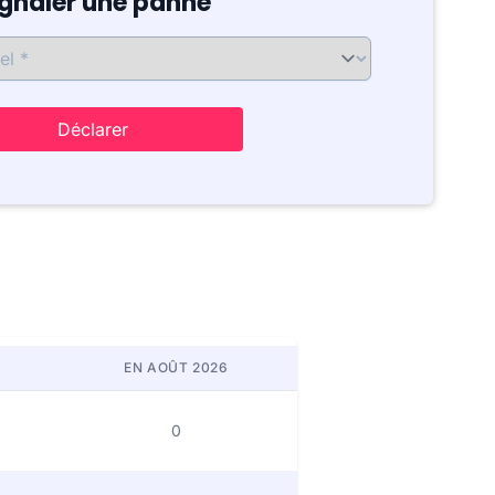
ignaler une panne
Déclarer
EN AOÛT 2026
0