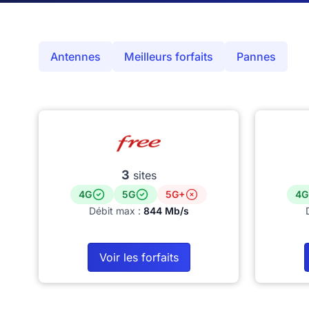
Antennes
Meilleurs forfaits
Pannes
3
sites
4G
5G
5G+
4G
Débit max :
844 Mb/s
Voir les forfaits