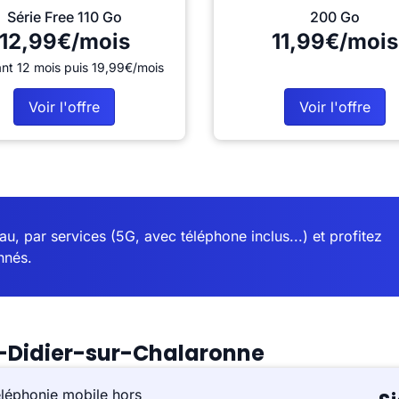
Série Free 110 Go
200 Go
12,99€/mois
11,99€/mois
nt 12 mois puis 19,99€/mois
Voir l'offre
Voir l'offre
u, par services (5G, avec téléphone inclus...) et profitez
nnés.
t-Didier-sur-Chalaronne
éléphonie mobile hors