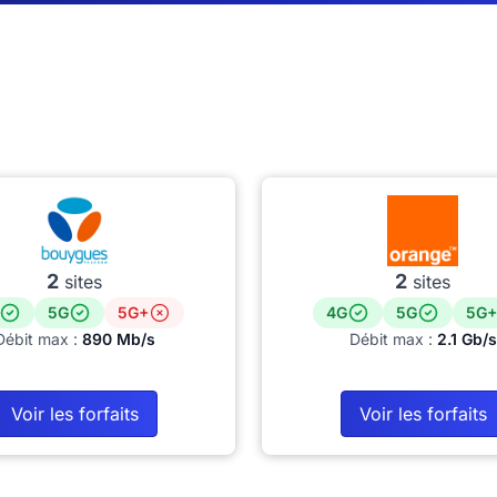
2
2
sites
sites
5G
5G+
4G
5G
5G+
Débit max :
890 Mb/s
Débit max :
2.1 Gb/s
Voir les forfaits
Voir les forfaits