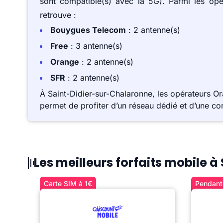
sont compatible(s) avec la 5G). Parmi les op
retrouve :
Bouygues Telecom
: 2 antenne(s)
Free
: 3 antenne(s)
Orange
: 2 antenne(s)
SFR
: 2 antenne(s)
À Saint-Didier-sur-Chalaronne, les opérateurs O
permet de profiter d’un réseau dédié et d’une co
Les meilleurs forfaits mobile 
Carte SIM à 1€
Pendant 