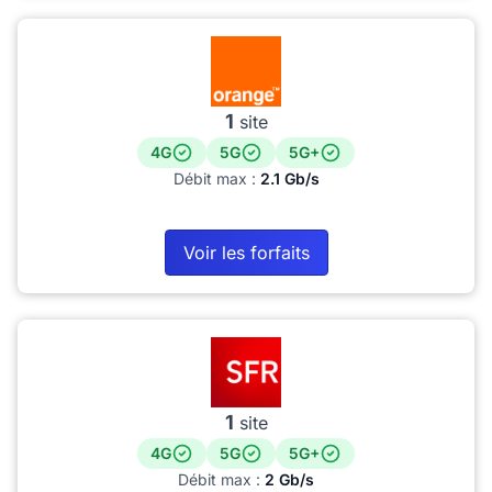
1
site
4G
5G
5G+
Débit max :
2.1 Gb/s
Voir les forfaits
1
site
4G
5G
5G+
Débit max :
2 Gb/s