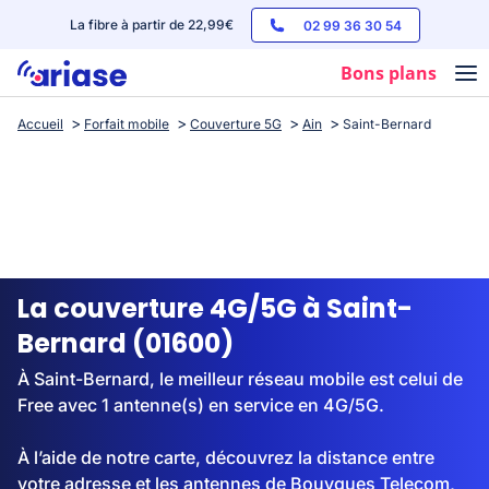
La fibre à partir de 22,99€
02 99 36 30 54
Bons plans
Accueil
Forfait mobile
Couverture 5G
Ain
Saint-Bernard
Box internet
Forfaits mobile
Téléphones
Streaming
La couverture 4G/5G à Saint-
Bernard (01600)
À Saint-Bernard, le meilleur réseau mobile est celui de
Free avec 1 antenne(s) en service en 4G/5G.
À l’aide de notre carte, découvrez la distance entre
votre adresse et les antennes de Bouygues Telecom,