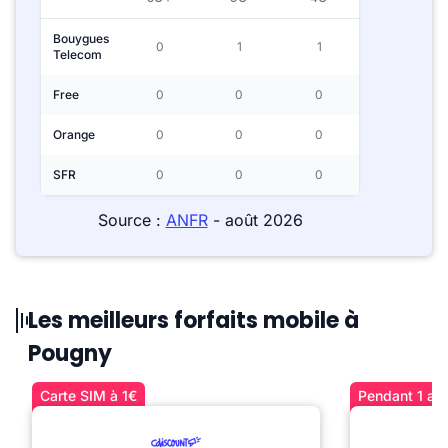
Bouygues
0
1
1
Telecom
Free
0
0
0
Orange
0
0
0
SFR
0
0
0
Source :
ANFR
- août 2026
Les meilleurs forfaits mobile à
Pougny
Carte SIM à 1€
Pendant 1 an 