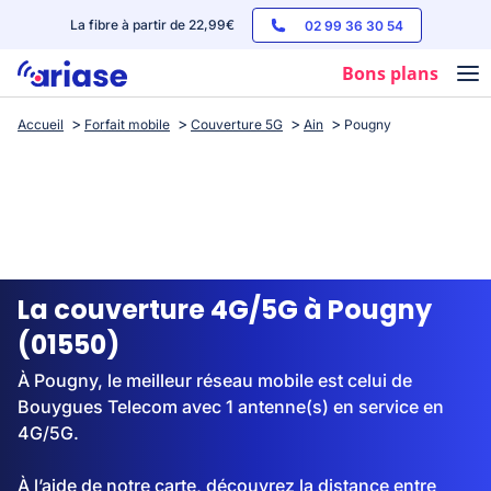
La fibre à partir de 22,99€
02 99 36 30 54
Bons plans
Accueil
Forfait mobile
Couverture 5G
Ain
Pougny
Box internet
Forfaits mobile
Téléphones
Streaming
La couverture 4G/5G à Pougny
(01550)
À Pougny, le meilleur réseau mobile est celui de
Bouygues Telecom avec 1 antenne(s) en service en
4G/5G.
À l’aide de notre carte, découvrez la distance entre