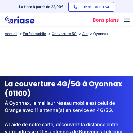
La fibre à partir de 22,99€
02 99 36 30 54
Bons plans
Accueil
Forfait mobile
Couverture 5G
Ain
Oyonnax
Box internet
Forfaits mobile
Téléphones
Streaming
La couverture 4G/5G à Oyonnax
(01100)
À Oyonnax, le meilleur réseau mobile est celui de
Orange avec 11 antenne(s) en service en 4G/5G.
À l’aide de notre carte, découvrez la distance entre
votre adresse et les antennes de Bouygues Telecom,