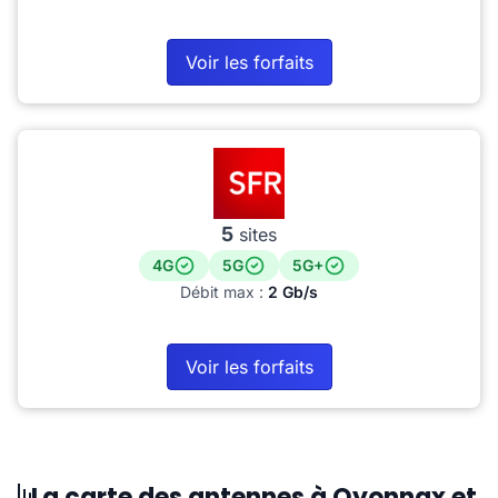
Voir les forfaits
5
sites
4G
5G
5G+
Débit max :
2 Gb/s
Voir les forfaits
La carte des antennes à Oyonnax et