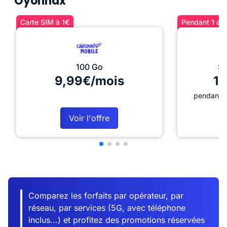
Oyonnax
Carte SIM à 1€
Pendant 1 an 
100 Go
Sé
9,99€/mois
12
pendant 1
Voir l'offre
Comparez les forfaits par opérateur, par
réseau, par services (5G, avec téléphone
inclus...) et profitez des promotions réservées