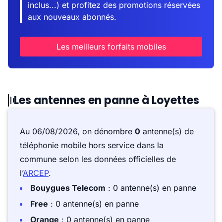
inclus...) et profitez des promotions réservées
aux nouveaux abonnés.
Les meilleurs forfaits mobiles
Les antennes en panne à Loyettes
Au 06/08/2026, on dénombre
0
antenne(s) de
téléphonie mobile hors service dans la
commune selon les données officielles de
l’
ARCEP
.
Bouygues Telecom
: 0 antenne(s) en panne
Free
: 0 antenne(s) en panne
Orange
: 0 antenne(s) en panne