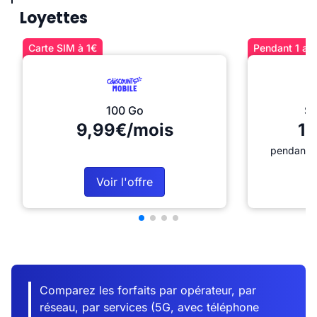
Loyettes
Carte SIM à 1€
Pendant 1 an 
100 Go
Sé
9,99€/mois
12
pendant 1
Voir l'offre
Comparez les forfaits par opérateur, par
réseau, par services (5G, avec téléphone