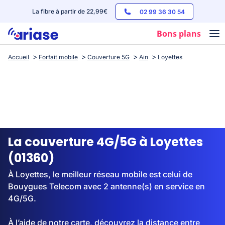
La fibre à partir de 22,99€
02 99 36 30 54
Bons plans
Accueil
Forfait mobile
Couverture 5G
Ain
Loyettes
Box internet
Forfaits mobile
Téléphones
Streaming
La couverture 4G/5G à Loyettes
(01360)
À Loyettes, le meilleur réseau mobile est celui de
Bouygues Telecom avec 2 antenne(s) en service en
4G/5G.
À l’aide de notre carte, découvrez la distance entre