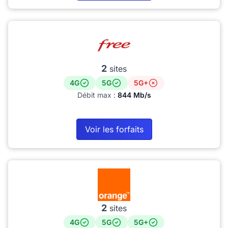
2
sites
4G
5G
5G+
Débit max :
844 Mb/s
Voir les forfaits
2
sites
4G
5G
5G+