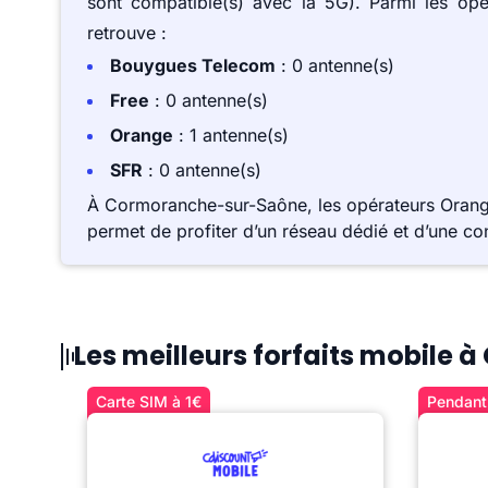
sont compatible(s) avec la 5G). Parmi les op
retrouve :
Bouygues Telecom
: 0 antenne(s)
Free
: 0 antenne(s)
Orange
: 1 antenne(s)
SFR
: 0 antenne(s)
À Cormoranche-sur-Saône, les opérateurs Orang
permet de profiter d’un réseau dédié et d’une co
Les meilleurs forfaits mobil
Carte SIM à 1€
Pendant 