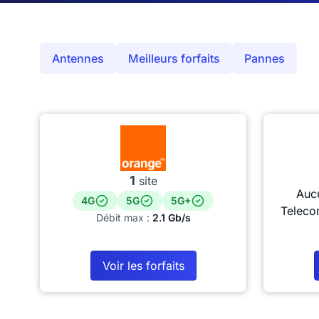
Antennes
Meilleurs forfaits
Pannes
1
site
Auc
4G
5G
5G+
Teleco
Débit max :
2.1 Gb/s
Voir les forfaits