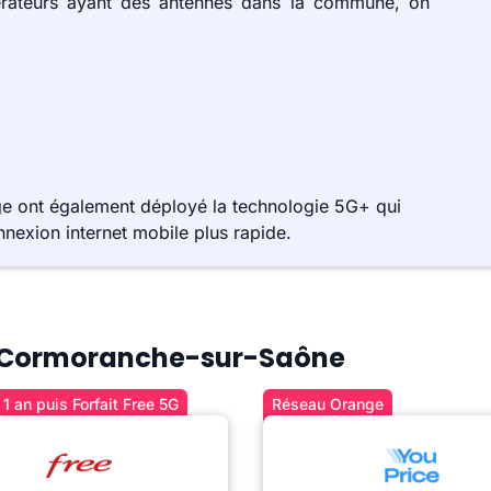
érateurs ayant des antennes dans la commune, on
e ont également déployé la technologie 5G+ qui
nnexion internet mobile plus rapide.
e à Cormoranche-sur-Saône
1 an puis Forfait Free 5G
Réseau Orange