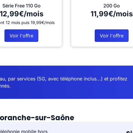
Série Free 110 Go
200 Go
12,99€/mois
11,99€/mois
nt 12 mois puis 19,99€/mois
Voir l'offre
Voir l'offre
u, par services (5G, avec téléphone inclus...) et profitez
nnés.
moranche-sur-Saône
éléphonie mobile hors