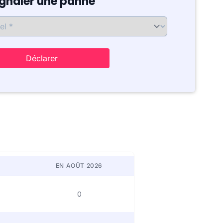
ignaler une panne
Déclarer
EN AOÛT 2026
0