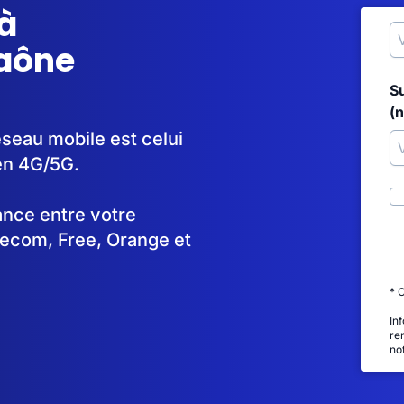
à
aône
S
(
seau mobile est celui
en 4G/5G.
tance entre votre
lecom, Free, Orange et
* 
In
re
no